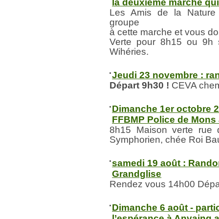
la deuxième marche qui
Les Amis de la Nature v
groupe
à cette marche et vous d
Verte pour 8h15 ou 9h s
Wihéries.
Jeudi 23 novembre : r
Départ 9h30 !
CEVA chemi
Dimanche 1er octobre 2
FFBMP Police de Mons 
8h15 Maison verte rue
Symphorien, chée Roi Ba
samedi 19 août : Rando
Grandglise
Rendez vous 14h00 Dépa
Dimanche 6 août - parti
l’espérance à Anvaing 