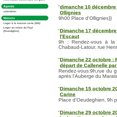
:
dimanche 10 décembre 
Dans
Agenda
la
Ollignies
calendrier
rubrique
:
9h00 Place d’Ollignies}}
Dans
Maisons
la
Loger à la maison verte (Ath)
rubrique
:
Loger au relais du Fayt
Dimanche 17 décembre 
(Grandglise)
l’Escaut
9h : Rendez-vous à la 
Chabaud-Latour, rue Henri
Dimanche 22 octobre :
départ de Callenelle par
Rendez-vous:9h,rue du gé
après l’Auberge du Marais
Dimanche 15 octobre 20
Carine
Place d’Oeudeghien, 9h p
Dimanche 29 octobre 202