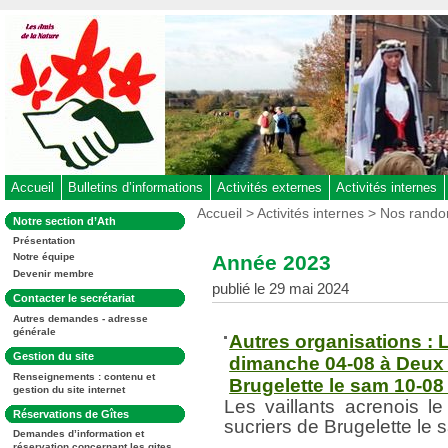
Aller
au
contenu
-
Aller
au
menu
principal
-
Accueil
Bulletins d’informations
Activités externes
Activités internes
Aller
Vous
Accueil
>
Activités internes
>
Nos rand
Dans
Notre section d’Ath
êtes
à
la
ici
Présentation
rubrique
la
:
Année 2023
Notre équipe
:
recherche
Devenir membre
publié le 29 mai 2024
Dans
Contacter le secrétariat
la
Autres demandes - adresse
rubrique
générale
:
Autres organisations : L
Dans
Gestion du site
dimanche 04-08 à Deux 
la
Renseignements : contenu et
rubrique
Brugelette le sam 10-08
gestion du site internet
:
Les vaillants acrenois 
Dans
Réservations de Gîtes
sucriers de Brugelette le
la
Demandes d’information et
rubrique
réservation concernant les gites