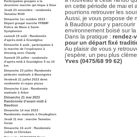
Participation groupée à la
en cette période de mai et
deuxième marche qui bique à Dour
Jeudi 23 novembre : randonnée
pourrions retrouver les sous
Tamalou 9h30
Aussi, je vous propose de 
Dimanche 1er octobre 2023 :
à Baudour pour y parcourir 
Départ groupé marche FFBMP
Police de Mons à Saint-
environnement boisé sur la 
Symphorien
Dans la pratique :
rendez-v
samedi 19 août : Randonnée
d’après-midi à Grandglise
pour un départ fixé tradi
Dimanche 6 août - participation à
Au plaisir de vous y retrou
la marche de l’espérance à
Anvaing avec Claudy
j’espère, un peu plus cléme
Samedi 29 juillet : randonnée
Yves (0475/68 99 62)
d’après-midi à Grandglise 5 ou 10
km
Dimanche 23 juillet :Randonnée
pédestre matinale à Bouvignies
Vendredi 21 juillet 2023 demi
randonnée et repas pizzas
Dimanche 4 juin : Randonnée
matinale à Arbre
Dimanche 21 mai 2023
Randonnée d’avant-midi à
Baudour
Dimanche 14 mai 2023 :
Randonnée matinale à Oeudeghien
Jeudi 11 mai : marche Tamalou
Victor
Dimanche 16 avril : Randonnée
Joêtte et Christian