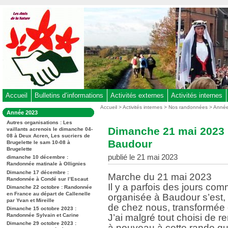
Aller
au
contenu
-
Aller
au
menu
principal
-
Accueil
Bulletins d’informations
Activités externes
Activités internes
Aller
Vous
Accueil
>
Activités internes
>
Nos randonnées
>
Anné
Dans
Année 2023
êtes
à
la
ici
Autres organisations : Les
rubrique
la
Dimanche 21 mai 2023 
vaillants acrenois le dimanche 04-
:
:
08 à Deux Acren, Les sucriers de
recherche
Baudour
Brugelette le sam 10-08 à
Brugelette
publié le 21 mai 2023
dimanche 10 décembre :
Randonnée matinale à Ollignies
Dimanche 17 décembre :
Marche du 21 mai 2023
Randonnée à Condé sur l’Escaut
Il y a parfois des jours co
Dimanche 22 octobre : Randonnée
en France au départ de Callenelle
organisée à Baudour s’est,
par Yvan et Mireille
de chez nous, transformée 
Dimanche 15 octobre 2023 :
Randonnée Sylvain et Carine
J’ai malgré tout choisi de r
Dimanche 29 octobre 2023 :
à nouveau à cette rando que