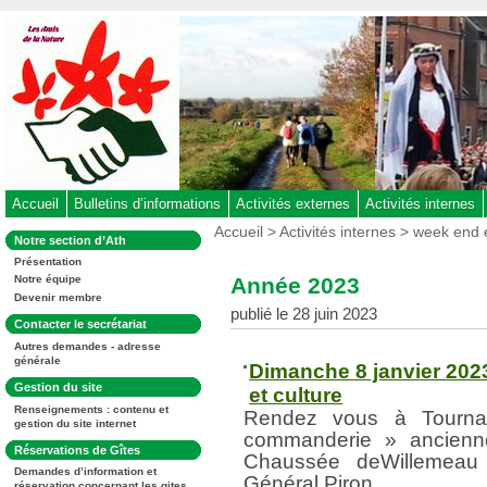
Aller
au
contenu
-
Aller
au
menu
principal
-
Accueil
Bulletins d’informations
Activités externes
Activités internes
Aller
Vous
Accueil
>
Activités internes
>
week end e
Dans
Notre section d’Ath
êtes
à
la
ici
Présentation
rubrique
la
:
Année 2023
Notre équipe
:
recherche
Devenir membre
publié le 28 juin 2023
Dans
Contacter le secrétariat
la
Autres demandes - adresse
rubrique
générale
:
Dimanche 8 janvier 202
Dans
Gestion du site
et culture
la
Renseignements : contenu et
rubrique
Rendez vous à Tourna
gestion du site internet
:
commanderie » ancienne
Dans
Réservations de Gîtes
Chaussée deWillemeau 
la
Demandes d’information et
rubrique
Général Piron
réservation concernant les gites