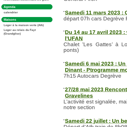
:
Dans
Agenda
la
Samedi 11 mars 2023 : C
calendrier
rubrique
:
départ 07h cars Degrève
Dans
Maisons
la
Loger à la maison verte (Ath)
rubrique
:
Loger au relais du Fayt
Du 14 au 17 avril 2023 
(Grandglise)
l’UFAN
Chalet ’Les Gattes’ à 
ponts)
Samedi 6 mai 2023 : Un 
Dinant - Ptrogramme mod
7h15 Autocars Degrève
27/28 mai 2023 Rencon
Gravelines
L’activité est signalée, m
notre section
Samedi 22 juillet : Un b
Départ d’Ath train de 8h0