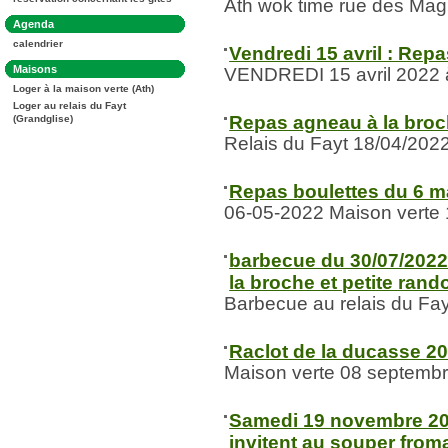
:
Ath wok time rue des Magn
Dans
Agenda
la
calendrier
rubrique
Vendredi 15 avril : Rep
:
Dans
Maisons
VENDREDI 15 avril 2022 à
la
Loger à la maison verte (Ath)
rubrique
:
Loger au relais du Fayt
Repas agneau à la broch
(Grandglise)
Relais du Fayt 18/04/202
Repas boulettes du 6 m
06-05-2022 Maison verte
barbecue du 30/07/2022 
la broche et petite ran
Barbecue au relais du Fayt
Raclot de la ducasse 2
Maison verte 08 septemb
Samedi 19 novembre 202
invitent au souper froma