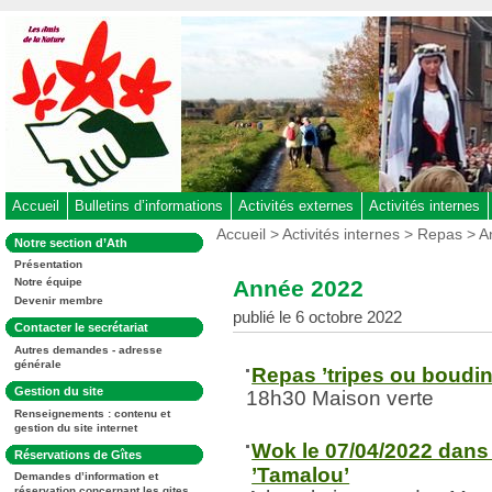
Aller
au
contenu
-
Aller
au
menu
principal
-
Accueil
Bulletins d’informations
Activités externes
Activités internes
Aller
Vous
Accueil
>
Activités internes
>
Repas
> A
Dans
Notre section d’Ath
êtes
à
la
ici
Présentation
rubrique
la
:
Année 2022
Notre équipe
:
recherche
Devenir membre
publié le 6 octobre 2022
Dans
Contacter le secrétariat
la
Autres demandes - adresse
rubrique
générale
:
Repas ’tripes ou boudin
Dans
Gestion du site
18h30 Maison verte
la
Renseignements : contenu et
rubrique
gestion du site internet
:
Wok le 07/04/2022 dans
Dans
Réservations de Gîtes
la
’Tamalou’
Demandes d’information et
rubrique
réservation concernant les gites