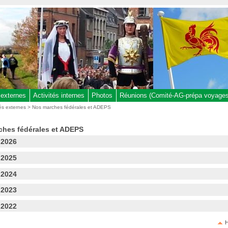
 externes
Activités internes
Photos
Réunions (Comité-AG-prépa voyages,
tés externes
> Nos marches fédérales et ADEPS
ches fédérales et ADEPS
 2026
 2025
 2024
 2023
 2022
H