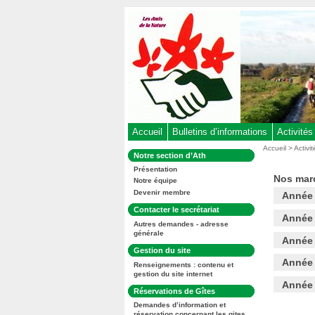
Aller
au
contenu
-
Aller
au
menu
principal
-
Accueil
Bulletins d’informations
Activités
Aller
Vous
Accueil
>
Activi
Dans
Notre section d’Ath
êtes
à
la
ici
Présentation
rubrique
la
Nos mar
:
Notre équipe
:
recherche
Devenir membre
Année
Dans
Contacter le secrétariat
Année
la
Autres demandes - adresse
rubrique
générale
:
Année
Dans
Gestion du site
la
Année
Renseignements : contenu et
rubrique
gestion du site internet
:
Année
Dans
Réservations de Gîtes
la
Demandes d’information et
rubrique
réservation concernant les gites