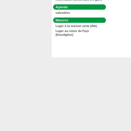
:
Dans
Agenda
la
calendrier
rubrique
:
Dans
Maisons
la
Loger à la maison verte (Ath)
rubrique
:
Loger au relais du Fayt
(Grandglise)