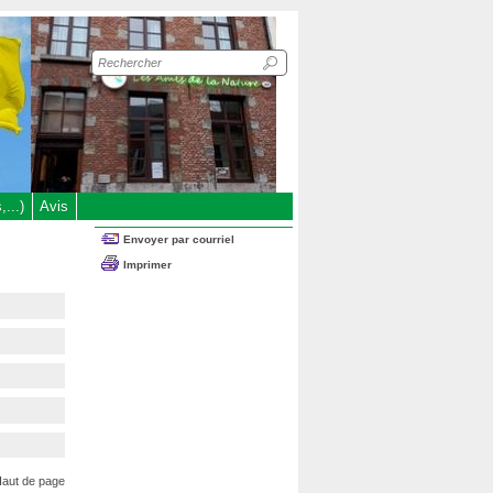
Recherche
sur
le
site
...)
Avis
Envoyer par courriel
Imprimer
aut de page