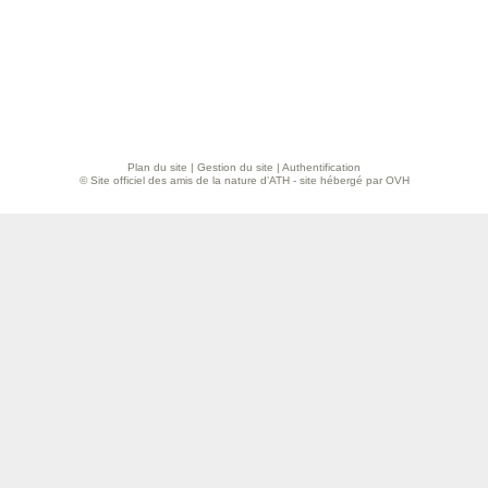
Plan du site
|
Gestion du site
|
Authentification
© Site officiel des amis de la nature d’ATH - site hébergé par OVH