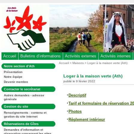
Aller
au
contenu
-
Aller
au
menu
principal
-
Accueil
Bulletins d’informations
Activités externes
Activités internes
Aller
Vous
Accueil
>
Maisons
> Loger à la maison verte (Ath)
Dans
Notre section d’Ath
êtes
à
la
ici
Présentation
rubrique
la
Loger à la maison verte (Ath)
:
Notre équipe
:
recherche
publié le 9 février 2022
Devenir membre
Dans
Contacter le secrétariat
la
Descriptif
Autres demandes - adresse
rubrique
générale
:
Tarif et formulaire de réservation 2
Dans
Gestion du site
la
Photos
Renseignements : contenu et
rubrique
gestion du site internet
:
Règlement intérieur
Dans
Réservations de Gîtes
la
Demandes d’information et
rubrique
réservation concernant les gites