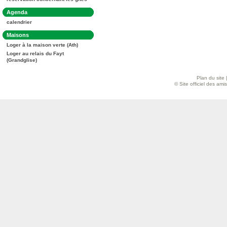
:
Dans
Agenda
la
calendrier
rubrique
:
Dans
Maisons
la
Loger à la maison verte (Ath)
rubrique
:
Loger au relais du Fayt
(Grandglise)
Plan du site
© Site officiel des am