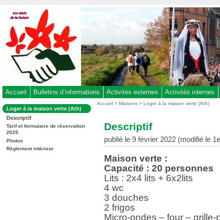
Aller
au
contenu
-
Aller
au
menu
principal
-
Accueil
Bulletins d’informations
Activités externes
Activités internes
Aller
Vous
Accueil
>
Maisons
>
Loger à la maison verte (Ath)
Dans
Loger à la maison verte (Ath)
êtes
à
la
Descriptif
ici
rubrique
la
Descriptif
:
Tarif et formulaire de réservation
:
recherche
2025
publié le 9 février 2022 (modifié le
Photos
Règlement intérieur
Maison verte :
Capacité : 20 personnes
Lits : 2x4 lits + 6x2lits
4 wc
3 douches
2 frigos
Micro-ondes – four – grille-p