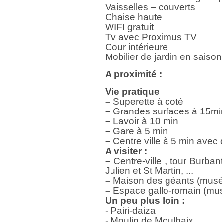
Vaisselles – couverts
Chaise haute
WIFI gratuit
Tv avec Proximus TV
Cour intérieure
Mobilier de jardin en saison
A proximité :
Vie pratique
–
Superette à coté
–
Grandes surfaces à 15mi
–
Lavoir à 10 min
–
Gare à 5 min
–
Centre ville à 5 min avec 
A visiter :
–
Centre-ville , tour Burbant
Julien et St Martin, ...
–
Maison des géants (mus
–
Espace gallo-romain (mu
Un peu plus loin :
- Pairi-daiza
- Moulin de Moulbaix