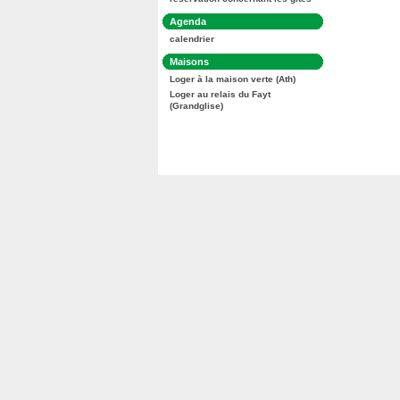
:
Dans
Agenda
la
calendrier
rubrique
:
Dans
Maisons
la
Loger à la maison verte (Ath)
rubrique
:
Loger au relais du Fayt
(Grandglise)