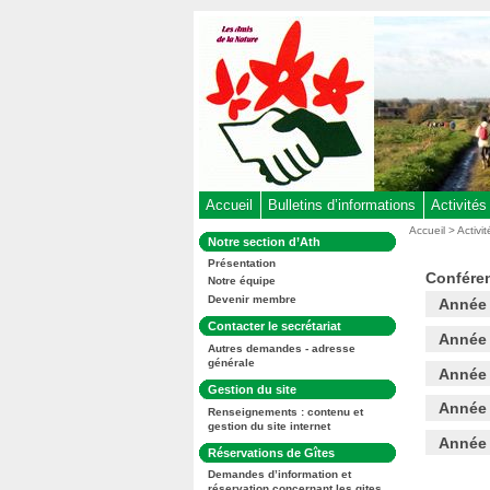
Aller
au
contenu
-
Aller
au
menu
principal
-
Accueil
Bulletins d’informations
Activités
Aller
Vous
Accueil
>
Activi
Dans
Notre section d’Ath
êtes
à
la
ici
Présentation
rubrique
la
Conféren
:
Notre équipe
:
recherche
Devenir membre
Année
Dans
Contacter le secrétariat
Année
la
Autres demandes - adresse
rubrique
générale
:
Année
Dans
Gestion du site
la
Année
Renseignements : contenu et
rubrique
gestion du site internet
:
Année
Dans
Réservations de Gîtes
la
Demandes d’information et
rubrique
réservation concernant les gites