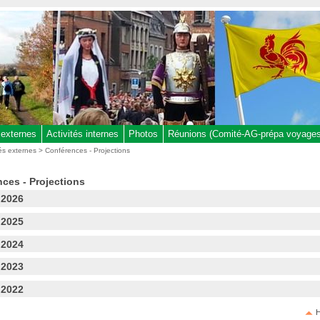
 externes
Activités internes
Photos
Réunions (Comité-AG-prépa voyages,
tés externes
> Conférences - Projections
ces - Projections
 2026
 2025
 2024
 2023
 2022
H