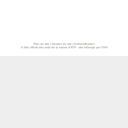
Plan du site
|
Gestion du site
|
Authentification
© Site officiel des amis de la nature d’ATH - site hébergé par OVH