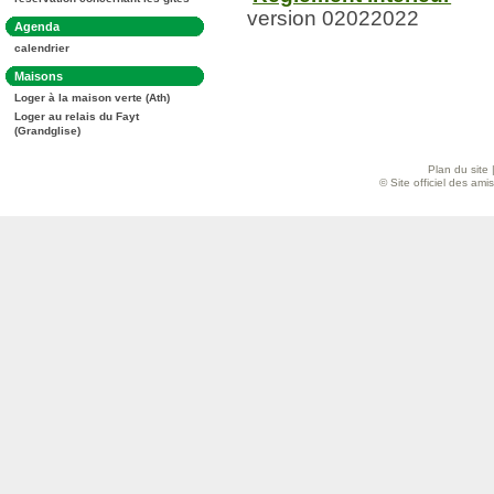
:
version 02022022
Dans
Agenda
la
calendrier
rubrique
:
Dans
Maisons
la
Loger à la maison verte (Ath)
rubrique
:
Loger au relais du Fayt
(Grandglise)
Plan du site
© Site officiel des am