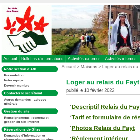
Aller
au
contenu
-
Aller
au
menu
principal
-
Accueil
Bulletins d’informations
Activités externes
Activités internes
Aller
Vous
Accueil
>
Maisons
> Loger au relais du 
Dans
Notre section d’Ath
êtes
à
la
ici
Présentation
rubrique
la
:
Loger au relais du Fayt
Notre équipe
:
recherche
Devenir membre
publié le 10 février 2022
Dans
Contacter le secrétariat
la
Autres demandes - adresse
rubrique
générale
:
Descriptif Relais du Fay
Dans
Gestion du site
la
Tarif et formulaire de r
Renseignements : contenu et
rubrique
gestion du site internet
:
Photos Relais du Fayt
Dans
Réservations de Gîtes
la
Demandes d’information et
rubrique
Règlement intérieur
réservation concernant les gites