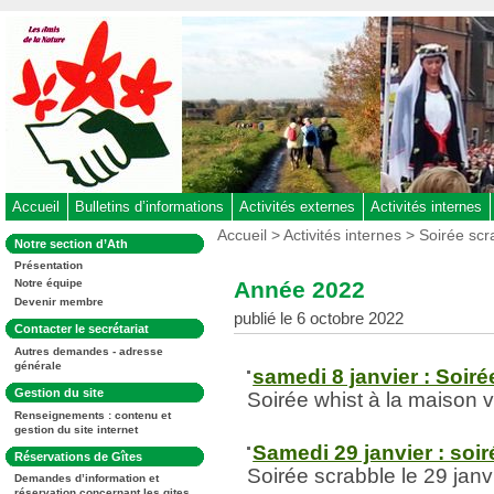
Aller
au
contenu
-
Aller
au
menu
principal
-
Accueil
Bulletins d’informations
Activités externes
Activités internes
Aller
Vous
Accueil
>
Activités internes
>
Soirée scr
Dans
Notre section d’Ath
êtes
à
la
ici
Présentation
rubrique
la
:
Année 2022
Notre équipe
:
recherche
Devenir membre
publié le 6 octobre 2022
Dans
Contacter le secrétariat
la
Autres demandes - adresse
rubrique
générale
:
samedi 8 janvier : Soiré
Dans
Gestion du site
Soirée whist à la maison 
la
Renseignements : contenu et
rubrique
gestion du site internet
:
Samedi 29 janvier : soi
Dans
Réservations de Gîtes
la
Soirée scrabble le 29 janv
Demandes d’information et
rubrique
réservation concernant les gites