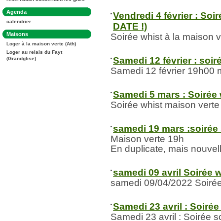
:
Dans
Agenda
Vendredi 4 février : S
la
calendrier
rubrique
DATE !)
:
Dans
Maisons
Soirée whist à la maison v
la
Loger à la maison verte (Ath)
rubrique
:
Loger au relais du Fayt
Samedi 12 février : soir
(Grandglise)
Samedi 12 février 19h00 
Samedi 5 mars : Soirée 
Soirée whist maison verte
samedi 19 mars :soirée
Maison verte 19h
En duplicate, mais nouvel
samedi 09 avril Soirée 
samedi 09/04/2022 Soirée
Samedi 23 avril : Soirée
Samedi 23 avril : Soirée 