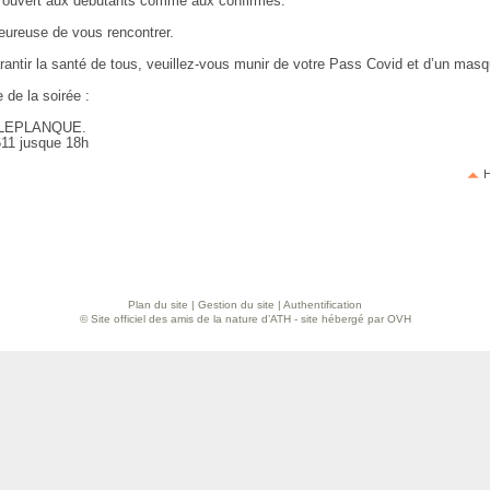
t ouvert aux débutants comme aux confirmés.
heureuse de vous rencontrer.
rantir la santé de tous, veuillez-vous munir de votre Pass Covid et d’un mas
 de la soirée :
LEPLANQUE.
11 jusque 18h
H
Plan du site
|
Gestion du site
|
Authentification
© Site officiel des amis de la nature d’ATH - site hébergé par OVH