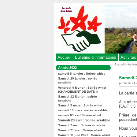
Aller
au
contenu
-
Aller
au
menu
principal
-
Accueil
Bulletins d’informations
Activités
Aller
Vous
Accueil
>
Activi
Dans
Année 2022
êtes
à
la
ici
samedi 8 janvier : Soirée whist
rubrique
la
Samedi 2
:
Samedi 29 janvier : soirée
:
recherche
scrabble
publié le 24
Vendredi 4 février : Soirée whist
(CHANGEMENT DE DATE !)
La partie
Samedi 12 février : soirée
scrabble
A la mi-te
Samedi 5 mars : Soirée whist
P.A.F. : 3
samedi 19 mars :soirée scrabble
Prière d
samedi 09 avril Soirée whist
possèdent
Samedi 23 avril : Soirée scrabble
Samedi 7 mai : Soirée scrabble
Nous vous
Samedi 21 mai : Soirée whist
Samedi 11 juin 2022 : Soirée whist