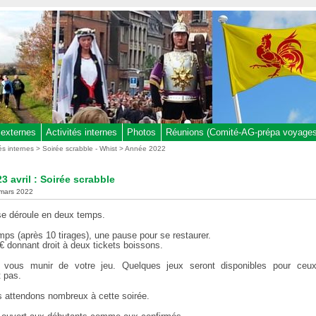
 externes
Activités internes
Photos
Réunions (Comité-AG-prépa voyages,
tés internes
>
Soirée scrabble - Whist
>
Année 2022
3 avril : Soirée scrabble
 mars 2022
 se déroule en deux temps.
mps (après 10 tirages), une pause pour se restaurer.
 € donnant droit à deux tickets boissons.
e vous munir de votre jeu. Quelques jeux seront disponibles pour ceux
 pas.
 attendons nombreux à cette soirée.