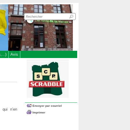
Recherche
sur
le
site
...)
Avis
Envoyer par courriel
 qui n’en
Imprimer