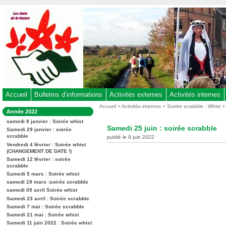
Aller
au
contenu
-
Aller
au
menu
principal
-
Accueil
Bulletins d’informations
Activités externes
Activités internes
Aller
Vous
Accueil
>
Activités internes
>
Soirée scrabble - Whist
Dans
Année 2022
êtes
à
la
ici
samedi 8 janvier : Soirée whist
rubrique
la
Samedi 25 juin : soirée scrabble
:
Samedi 29 janvier : soirée
:
recherche
scrabble
publié le 9 juin 2022
Vendredi 4 février : Soirée whist
(CHANGEMENT DE DATE !)
Samedi 12 février : soirée
scrabble
Samedi 5 mars : Soirée whist
samedi 19 mars :soirée scrabble
samedi 09 avril Soirée whist
Samedi 23 avril : Soirée scrabble
Samedi 7 mai : Soirée scrabble
Samedi 21 mai : Soirée whist
Samedi 11 juin 2022 : Soirée whist