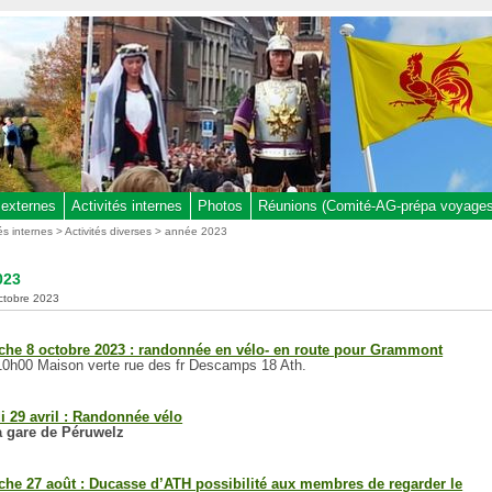
 externes
Activités internes
Photos
Réunions (Comité-AG-prépa voyages,
tés internes
>
Activités diverses
> année 2023
023
octobre 2023
he 8 octobre 2023 : randonnée en vélo- en route pour Grammont
10h00 Maison verte rue des fr Descamps 18 Ath.
 29 avril : Randonnée vélo
a gare de Péruwelz
he 27 août : Ducasse d’ATH possibilité aux membres de regarder le