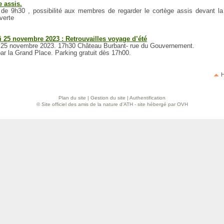
e assis.
r de 9h30 , possibilité aux membres de regarder le cortège assis devant la
verte
 25 novembre 2023 : Retrouvailles voyage d’été
25 novembre 2023. 17h30 Château Burbant- rue du Gouvernement.
ar la Grand Place. Parking gratuit dès 17h00.
H
Plan du site
|
Gestion du site
|
Authentification
© Site officiel des amis de la nature d’ATH - site hébergé par OVH