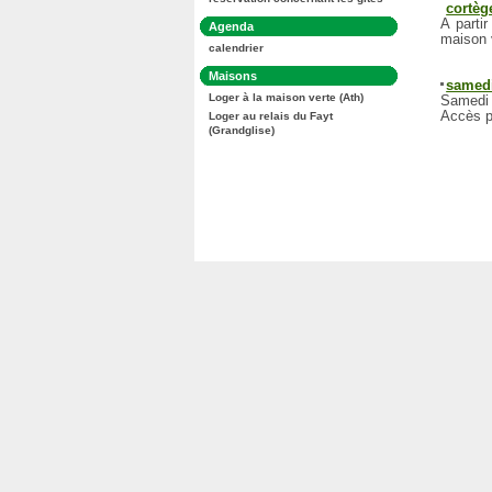
:
cortèg
A parti
Dans
Agenda
maison 
la
calendrier
rubrique
:
Dans
Maisons
samedi
la
Loger à la maison verte (Ath)
Samedi 
rubrique
:
Accès p
Loger au relais du Fayt
(Grandglise)