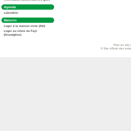
:
Dans
Agenda
la
calendrier
rubrique
:
Dans
Maisons
la
Loger à la maison verte (Ath)
rubrique
:
Loger au relais du Fayt
(Grandglise)
Plan du site
© Site officiel des am