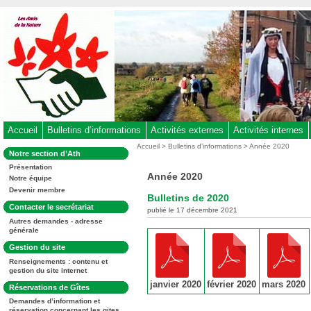
Aller
au
contenu
-
Aller
au
menu
principal
-
Accueil
Bulletins d’informations
Activités externes
Activités internes
Aller
Vous
Accueil
>
Bulletins d’informations
> Année 2020
Dans
Notre section d’Ath
êtes
à
la
ici
Présentation
rubrique
la
Année 2020
:
Notre équipe
:
recherche
Devenir membre
Bulletins de 2020
Dans
Contacter le secrétariat
publié le 17 décembre 2021
la
Autres demandes - adresse
rubrique
générale
:
Dans
Gestion du site
la
Renseignements : contenu et
rubrique
gestion du site internet
:
janvier 2020
février 2020
mars 2020
Dans
Réservations de Gîtes
la
Demandes d’information et
rubrique
réservation concernant les gites