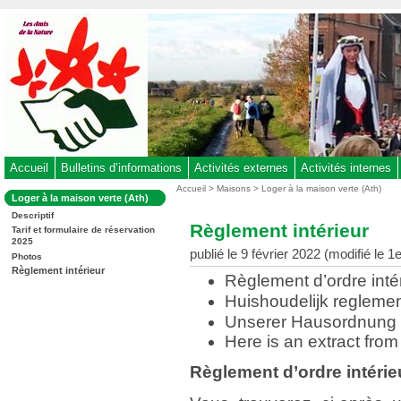
Aller
au
contenu
-
Aller
au
menu
principal
-
Accueil
Bulletins d’informations
Activités externes
Activités internes
Aller
Vous
Accueil
>
Maisons
>
Loger à la maison verte (Ath)
Dans
Loger à la maison verte (Ath)
êtes
à
la
ici
Descriptif
rubrique
la
Règlement intérieur
:
Tarif et formulaire de réservation
:
recherche
2025
publié le 9 février 2022 (modifié le
Photos
Règlement intérieur
Règlement d’ordre inté
Huishoudelijk regleme
Unserer Hausordnung
Here is an extract fro
Règlement d’ordre intérie