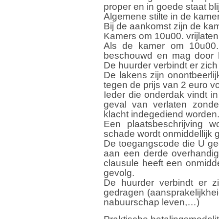
proper en in goede staat blij
Algemene stilte in de kamer
Bij de aankomst zijn de ka
Kamers om 10u00. vrijlaten 
Als de kamer om 10u00. n
beschouwd en mag door h
De huurder verbindt er zich
De lakens zijn onontbeerl
tegen de prijs van 2 euro vo
Ieder die onderdak vindt i
geval van verlaten zonde
klacht indegediend worden
Een plaatsbeschrijving wo
schade wordt onmiddellijk 
De toegangscode die U geg
aan een derde overhandig
clausule heeft een onmiddel
gevolg.
De huurder verbindt er z
gedragen (aansprakelijkhei
nabuurschap leven,…)