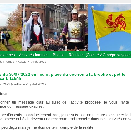
 externes
Activités internes
Photos
Réunions (Comité-AG-prépa voyages,
tés internes
>
Repas
>
Année 2022
 du 30/07/2022 en lieu et place du cochon à la broche et petite
ée à 14h00
uin 2022 (modifié le 25 juillet 2022)
tous,
onner un message clair au sujet de l’activité proposée, je vous invite
nce du message ci-après.
bre d’inscrits inhabituellement bas, je ne suis pas en mesure d’assumer le tr
a broche qui était devenu une rencontre traditionnelle dans nos activités de 
 peu déçu mais je me dois de tenir compte de la réalité.