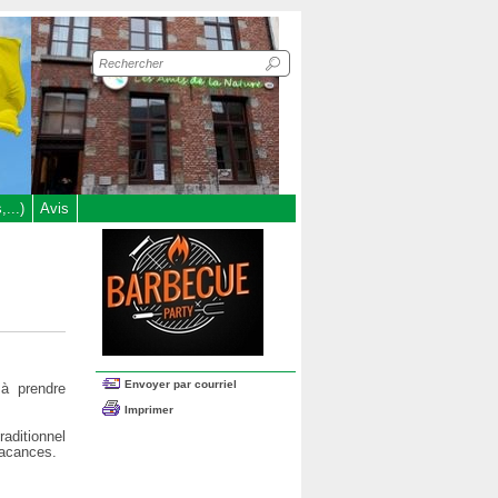
Recherche
sur
le
site
...)
Avis
Envoyer par courriel
 à prendre
Imprimer
aditionnel
vacances.