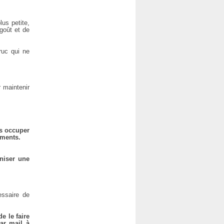
lus petite,
goût et de
ruc qui ne
 maintenir
s occuper
ements.
niser une
essaire de
e le faire
par mail à