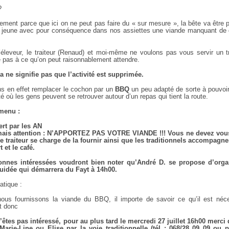
?
ment parce que ici on ne peut pas faire du « sur mesure », la bête va être p
 jeune avec pour conséquence dans nos assiettes une viande manquant de 
 l’éleveur, le traiteur (Renaud) et moi-même ne voulons pas vous servir un t
 pas à ce qu’on peut raisonnablement attendre.
a ne signifie pas que l’activité est supprimée.
ns en effet remplacer le cochon par un
BBQ
un peu adapté de sorte à pouvoir
té où les gens peuvent se retrouver autour d’un repas qui tient la route.
menu :
ert par les AN
ais attention : N’APPORTEZ PAS VOTRE VIANDE !!! Vous ne devez vou
Le traiteur se charge de la fournir ainsi que les traditionnels accompagn
 et le café.
onnes intéressées voudront bien noter qu’André D. se propose d’orga
uidée qui démarrera du Fayt à 14h00.
atique :
ous fournissons la viande du BBQ, il importe de savoir ce qu’il est néc
t donc
’êtes pas intéressé, pour au plus tard le mercredi 27 juillet 16h00 merci d
Marie-Line ou Elise par la voie traditionnelle (tél : 068/28 09 09 ou 