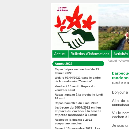
Aller
au
contenu
-
Aller
au
menu
principal
-
Accueil
Bulletins d’informations
Activités
Aller
Vous
Accueil
>
Activi
Dans
Année 2022
êtes
à
la
ici
Repas ’tripes ou boudins’ du 19
rubrique
la
barbecue
février 2022
:
:
recherche
randonn
Wok le 07/04/2022 dans le cadre
de la randonnée ’Tamalou’
publié le 9 j
Vendredi 15 avril : Repas du
vendredi saint
Bonjour à 
Repas agneau à la broche le lundi
18 avril
Afin de d
Repas boulettes du 6 mai 2022
connaissa
barbecue du 30/07/2022 en lieu
et place du cochon à la broche
Vu le nom
et petite randonnée à 14h00
cochon à l
Raclot de la ducasse 2022 -
souper aux moules
Je suis un
Samedi 19 novembre 2022 : Les