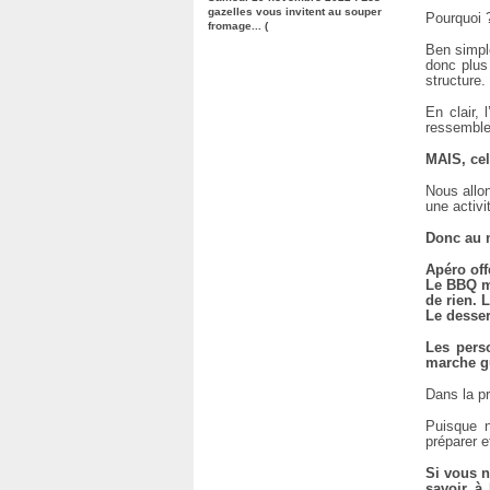
gazelles vous invitent au souper
Pourquoi 
fromage... (
Ben simple
donc plus
structure.
En clair,
ressemble
MAIS, cel
Nous allo
une activi
Donc au 
Apéro off
Le BBQ m
de rien. 
Le dessert
Les pers
marche g
Dans la pr
Puisque n
préparer e
Si vous n
savoir à 