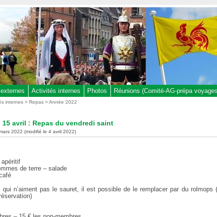
 externes
Activités internes
Photos
Réunions (Comité-AG-prépa voyages,
tés internes
>
Repas
>
Année 2022
 15 avril : Repas du vendredi saint
mars 2022 (modifié le 4 avril 2022)
apéritif
ommes de terre – salade
café
 qui n’aiment pas le sauret, il est possible de le remplacer par du rolmops (
 réservation)
res – 15 € les non-membres