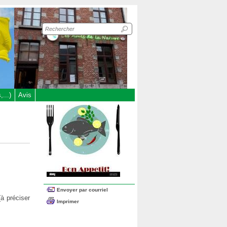
Recherche
sur
le
site
...)
Avis
Envoyer par courriel
à préciser
Imprimer