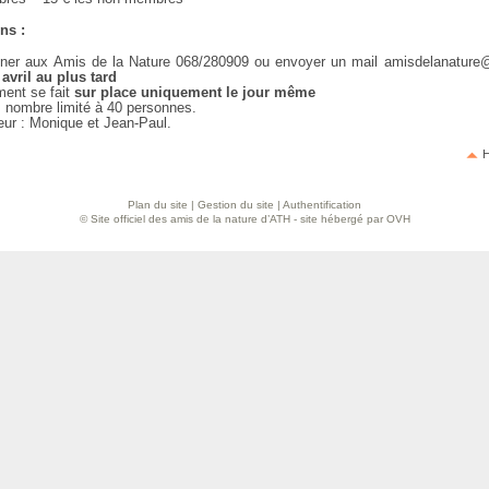
ns :
oner aux Amis de la Nature 068/280909 ou envoyer un mail amisdelanature
 avril au plus tard
ment se fait
sur place uniquement le jour même
: nombre limité à 40 personnes.
eur : Monique et Jean-Paul.
H
Plan du site
|
Gestion du site
|
Authentification
© Site officiel des amis de la nature d’ATH - site hébergé par OVH