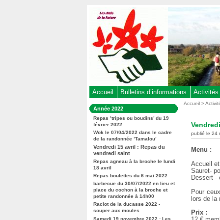
Aller
au
contenu
-
Aller
au
menu
principal
-
Accueil
Bulletins d’informations
Activités
Aller
Vous
Accueil
>
Activi
Dans
Année 2022
êtes
à
la
ici
Repas ’tripes ou boudins’ du 19
rubrique
la
Vendredi
février 2022
:
:
recherche
Wok le 07/04/2022 dans le cadre
publié le 24 
de la randonnée ’Tamalou’
Vendredi 15 avril : Repas du
Menu :
vendredi saint
Repas agneau à la broche le lundi
Accueil et 
18 avril
Sauret- p
Repas boulettes du 6 mai 2022
Dessert - 
barbecue du 30/07/2022 en lieu et
place du cochon à la broche et
Pour ceux
petite randonnée à 14h00
lors de la
Raclot de la ducasse 2022 -
souper aux moules
Prix :
12 € memb
Samedi 19 novembre 2022 : Les