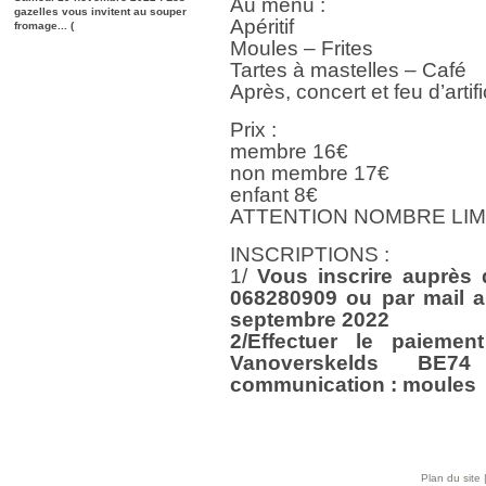
Au menu :
gazelles vous invitent au souper
Apéritif
fromage... (
Moules – Frites
Tartes à mastelles – Café
Après, concert et feu d’arti
Prix :
membre 16€
non membre 17€
enfant 8€
ATTENTION NOMBRE LIM
INSCRIPTIONS :
1/
Vous inscrire auprès 
068280909 ou par mail a
septembre 2022
2/Effectuer le paieme
Vanoverskelds
BE74
communication : moules
Plan du site