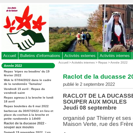
Aller
au
contenu
-
Aller
au
menu
principal
-
Accueil
Bulletins d’informations
Activités externes
Activités internes
Aller
Vous
Accueil
>
Activités internes
>
Repas
>
Année 2022
Dans
Année 2022
êtes
à
la
ici
Repas ’tripes ou boudins’ du 19
rubrique
la
Raclot de la ducasse 2
février 2022
:
:
recherche
Wok le 07/04/2022 dans le cadre
publié le 2 septembre 2022
de la randonnée ’Tamalou’
Vendredi 15 avril : Repas du
vendredi saint
RACLOT DE LA DUCASSE
Repas agneau à la broche le lundi
SOUPER AUX MOULES
18 avril
Repas boulettes du 6 mai 2022
Jeudi 08 septembre
barbecue du 30/07/2022 en lieu et
place du cochon à la broche et
organisé par Thierry et ses
petite randonnée à 14h00
Maison Verte, rue des Frè
Raclot de la ducasse 2022 -
souper aux moules
Samedi 19 novembre 2022 : Les