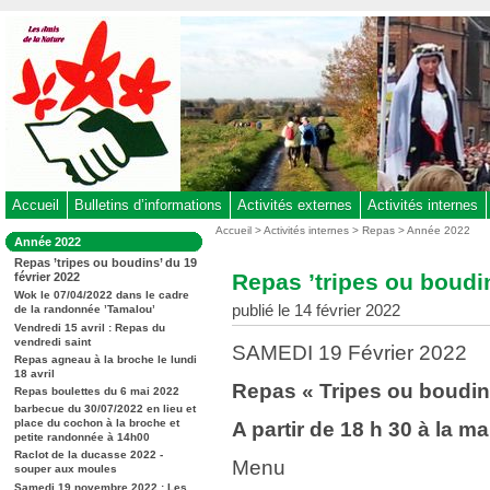
Aller
au
contenu
-
Aller
au
menu
principal
-
Accueil
Bulletins d’informations
Activités externes
Activités internes
Aller
Vous
Accueil
>
Activités internes
>
Repas
>
Année 2022
Dans
Année 2022
êtes
à
la
Repas ’tripes ou boudins’ du 19
ici
rubrique
la
Repas ’tripes ou boudin
février 2022
:
:
recherche
Wok le 07/04/2022 dans le cadre
publié le 14 février 2022
de la randonnée ’Tamalou’
Vendredi 15 avril : Repas du
vendredi saint
SAMEDI 19 Février 2022
Repas agneau à la broche le lundi
Contenu
18 avril
Repas « Tripes ou boudin
Repas boulettes du 6 mai 2022
barbecue du 30/07/2022 en lieu et
place du cochon à la broche et
A partir de 18 h 30 à la ma
petite randonnée à 14h00
Raclot de la ducasse 2022 -
Menu
souper aux moules
Samedi 19 novembre 2022 : Les