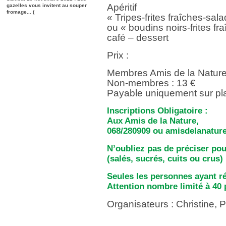
Apéritif
gazelles vous invitent au souper
fromage... (
« Tripes-frites fraîches-sal
ou « boudins noirs-frites f
café – dessert
Prix :
Membres Amis de la Nature 
Non-membres : 13 €
Payable uniquement sur pl
Inscriptions Obligatoire :
Aux Amis de la Nature,
068/280909 ou amisdelanature
N’oubliez pas de préciser pou
(salés, sucrés, cuits ou crus)
Seules les personnes ayant r
Attention nombre limité à 40
Organisateurs : Christine, Ph