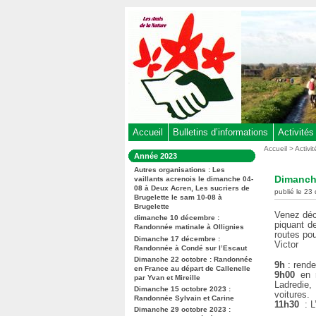
Aller
au
contenu
-
Aller
au
menu
principal
-
Accueil
Bulletins d’informations
Activités
Aller
Vous
Accueil
>
Activi
Dans
Année 2023
êtes
à
la
ici
Autres organisations : Les
rubrique
la
Dimanche
vaillants acrenois le dimanche 04-
:
:
08 à Deux Acren, Les sucriers de
recherche
publié le 2
Brugelette le sam 10-08 à
Brugelette
Venez déco
dimanche 10 décembre :
piquant de
Randonnée matinale à Ollignies
routes pou
Dimanche 17 décembre :
Victor
Randonnée à Condé sur l’Escaut
Dimanche 22 octobre : Randonnée
9h
: rende
en France au départ de Callenelle
9h00
en 
par Yvan et Mireille
Ladredie,
Dimanche 15 octobre 2023 :
voitures.
Randonnée Sylvain et Carine
11h30
: L
Dimanche 29 octobre 2023 :