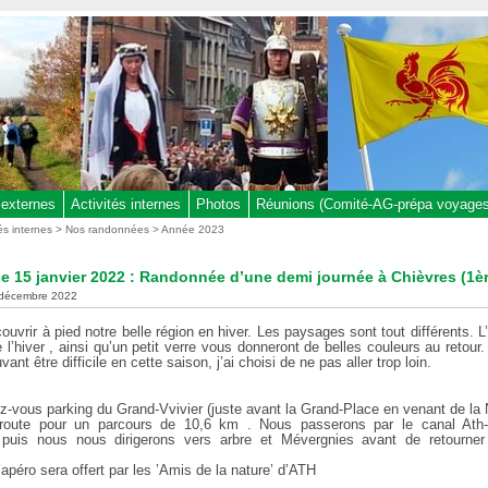
 externes
Activités internes
Photos
Réunions (Comité-AG-prépa voyages,
tés internes
>
Nos randonnées
>
Année 2023
 15 janvier 2022 : Randonnée d’une demi journée à Chièvres (1èr
3 décembre 2022
uvrir à pied notre belle région en hiver. Les paysages sont tout différents. L’a
 l’hiver , ainsi qu’un petit verre vous donneront de belles couleurs au retour.
vant être difficile en cette saison, j’ai choisi de ne pas aller trop loin.
z-vous parking du Grand-Vvivier (juste avant la Grand-Place en venant de la
route pour un parcours de 10,6 km . Nous passerons par le canal Ath-B
 puis nous nous dirigerons vers arbre et Mévergnies avant de retourne
’apéro sera offert par les ’Amis de la nature’ d’ATH