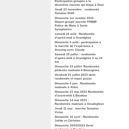
Participation groupée à la
deuxième marche qui bique à Dour
Jeudi 23 novembre : randonnée
Tamalou 9h30
Dimanche 1er octobre 2023 :
Départ groupé marche FFBMP
Police de Mons à Saint-
Symphorien
samedi 19 août : Randonnée
d’après-midi à Grandglise
Dimanche 6 août - participation à
la marche de l’espérance à
Anvaing avec Claudy
Samedi 29 juillet : randonnée
d’après-midi à Grandglise 5 ou 10
km
Dimanche 23 juillet :Randonnée
pédestre matinale à Bouvignies
Vendredi 21 juillet 2023 demi
randonnée et repas pizzas
Dimanche 4 juin : Randonnée
matinale à Arbre
Dimanche 21 mai 2023 Randonnée
d’avant-midi à Baudour
Dimanche 14 mai 2023 :
Randonnée matinale à Oeudeghien
Jeudi 11 mai : marche Tamalou
Victor
Dimanche 16 avril : Randonnée
Joêtte et Christian
Dimanche 26/03/2023 Demi