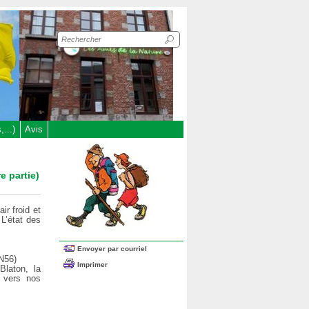
Recherche
sur
le
site
...)
Avis
e partie)
ir froid et
 L’état des
Envoyer par courriel
 N56)
Imprimer
laton, la
r vers nos