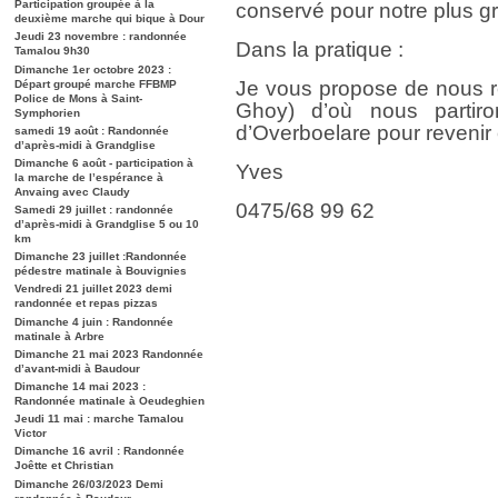
Participation groupée à la
conservé pour notre plus gra
deuxième marche qui bique à Dour
Jeudi 23 novembre : randonnée
Dans la pratique :
Tamalou 9h30
Dimanche 1er octobre 2023 :
Je vous propose de nous r
Départ groupé marche FFBMP
Police de Mons à Saint-
Ghoy) d’où nous partir
Symphorien
d’Overboelare pour revenir 
samedi 19 août : Randonnée
d’après-midi à Grandglise
Dimanche 6 août - participation à
Yves
la marche de l’espérance à
Anvaing avec Claudy
0475/68 99 62
Samedi 29 juillet : randonnée
d’après-midi à Grandglise 5 ou 10
km
Dimanche 23 juillet :Randonnée
pédestre matinale à Bouvignies
Vendredi 21 juillet 2023 demi
randonnée et repas pizzas
Dimanche 4 juin : Randonnée
matinale à Arbre
Dimanche 21 mai 2023 Randonnée
d’avant-midi à Baudour
Dimanche 14 mai 2023 :
Randonnée matinale à Oeudeghien
Jeudi 11 mai : marche Tamalou
Victor
Dimanche 16 avril : Randonnée
Joêtte et Christian
Dimanche 26/03/2023 Demi