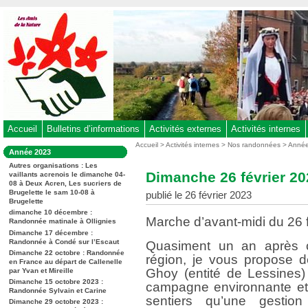
Aller
au
contenu
-
Aller
au
menu
principal
-
Accueil
Bulletins d’informations
Activités externes
Activités internes
Aller
Vous
Accueil
>
Activités internes
>
Nos randonnées
>
Anné
Dans
Année 2023
êtes
à
la
ici
Autres organisations : Les
rubrique
la
Dimanche 26 février 20
vaillants acrenois le dimanche 04-
:
:
08 à Deux Acren, Les sucriers de
recherche
Brugelette le sam 10-08 à
publié le 26 février 2023
Brugelette
dimanche 10 décembre :
Marche d’avant-midi du 26 f
Randonnée matinale à Ollignies
Dimanche 17 décembre :
Randonnée à Condé sur l’Escaut
Quasiment un an après 
Dimanche 22 octobre : Randonnée
région, je vous propose d
en France au départ de Callenelle
Ghoy (entité de Lessines
par Yvan et Mireille
Dimanche 15 octobre 2023 :
campagne environnante et 
Randonnée Sylvain et Carine
sentiers qu’une gestion
Dimanche 29 octobre 2023 :