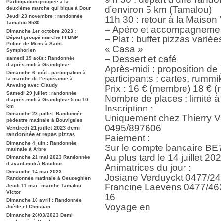
Participation groupée à la
d’environ 5 km (Tamalou)
deuxième marche qui bique à Dour
Jeudi 23 novembre : randonnée
11h 30 : retour à la Maison
Tamalou 9h30
–
Apéro et accompagneme
Dimanche 1er octobre 2023 :
–
Plat : buffet pizzas variée
Départ groupé marche FFBMP
Police de Mons à Saint-
« Casa »
Symphorien
–
Dessert et café
samedi 19 août : Randonnée
d’après-midi à Grandglise
Après-midi : proposition de 
Dimanche 6 août - participation à
participants : cartes, rumm
la marche de l’espérance à
Anvaing avec Claudy
Prix : 16 € (membre) 18 € 
Samedi 29 juillet : randonnée
Nombre de places : limité 
d’après-midi à Grandglise 5 ou 10
km
Inscription :
Dimanche 23 juillet :Randonnée
Uniquement chez Thierry Va
pédestre matinale à Bouvignies
0495/897606
Vendredi 21 juillet 2023 demi
randonnée et repas pizzas
Paiement :
Dimanche 4 juin : Randonnée
Sur le compte bancaire B
matinale à Arbre
Au plus tard le 14 juillet 20
Dimanche 21 mai 2023 Randonnée
d’avant-midi à Baudour
Animatrices du jour :
Dimanche 14 mai 2023 :
Josiane Verduyckt 0477/2
Randonnée matinale à Oeudeghien
Francine Laevens 0477/46
Jeudi 11 mai : marche Tamalou
Victor
16
Dimanche 16 avril : Randonnée
Voyage en
Joêtte et Christian
Dimanche 26/03/2023 Demi