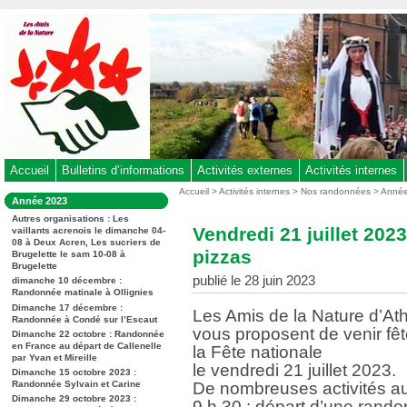
Aller
au
contenu
-
Aller
au
menu
principal
-
Accueil
Bulletins d’informations
Activités externes
Activités internes
Aller
Vous
Accueil
>
Activités internes
>
Nos randonnées
>
Anné
Dans
Année 2023
êtes
à
la
ici
Autres organisations : Les
rubrique
la
Vendredi 21 juillet 20
vaillants acrenois le dimanche 04-
:
:
08 à Deux Acren, Les sucriers de
recherche
pizzas
Brugelette le sam 10-08 à
Brugelette
publié le 28 juin 2023
dimanche 10 décembre :
Randonnée matinale à Ollignies
Dimanche 17 décembre :
Les Amis de la Nature d’At
Randonnée à Condé sur l’Escaut
vous proposent de venir fêt
Dimanche 22 octobre : Randonnée
en France au départ de Callenelle
la Fête nationale
par Yvan et Mireille
le vendredi 21 juillet 2023.
Dimanche 15 octobre 2023 :
Randonnée Sylvain et Carine
De nombreuses activités au
Dimanche 29 octobre 2023 :
9 h 30 : départ d’une rand