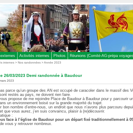
 externes
Activités internes
Photos
Réunions (Comité-AG-prépa voyages,
tés internes
>
Nos randonnées
>
Année 2023
e 26/03/2023 Demi randonnée à Baudour
 mars 2023
pas parce qu’un groupe des AN est occupé de caracoler dans le massif des 
sont restés au pays, ne doivent rien faire.
 vous propose de me rejoindre Place de Baudour à Baudour pour y parcourir un 
ns un environnement boisé sur la grande majorité du trajet.
ur bon nombre d’entre-nous, un endroit que nous n’avons plus parcouru depu
t que vous aurez, j’en suis convaincu, plaisir à (re)découvrir.
atique :
us face à l’église de Baudour pour un départ fixé traditionnellement à 0
 de vous y retrouver nombreux.