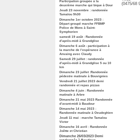
Participation groupée à la
(0475/68 
deuxième marche qui bique à Dour
Jeudi 23 novembre : randonnée
Tamalou 9h30
Dimanche 1er octobre 2023 :
Départ groupé marche FFBMP
Police de Mons à Saint-
Symphorien
samedi 19 août : Randonnée
d’après-midi à Grandglise
Dimanche 6 août - participation à
la marche de l’espérance à
Anvaing avec Claudy
Samedi 29 juillet : randonnée
d’après-midi à Grandglise 5 ou 10
km
Dimanche 23 juillet :Randonnée
pédestre matinale à Bouvignies
Vendredi 21 juillet 2023 demi
randonnée et repas pizzas
Dimanche 4 juin : Randonnée
matinale à Arbre
Dimanche 21 mai 2023 Randonnée
d’avant-midi à Baudour
Dimanche 14 mai 2023 :
Randonnée matinale à Oeudeghien
Jeudi 11 mai : marche Tamalou
Victor
Dimanche 16 avril : Randonnée
Joêtte et Christian
Dimanche 26/03/2023 Demi
randonnée à Baudour