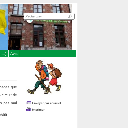
Recherche
sur
le
site
...)
Avis
Vosges que
circuit de
is pas mal
Envoyer par courriel
Imprimer
9h00.