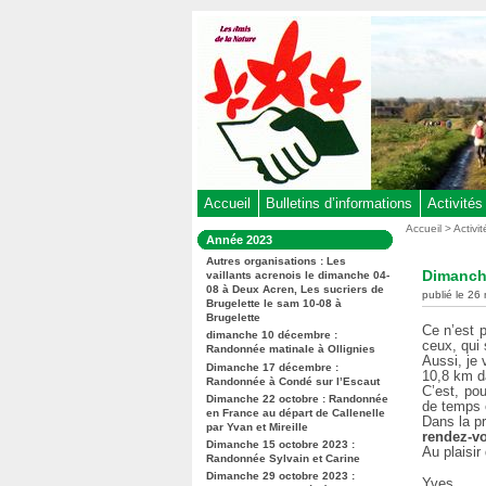
Aller
au
contenu
-
Aller
au
menu
principal
-
Accueil
Bulletins d’informations
Activités
Aller
Vous
Accueil
>
Activi
Dans
Année 2023
êtes
à
la
ici
Autres organisations : Les
rubrique
la
Dimanch
vaillants acrenois le dimanche 04-
:
:
08 à Deux Acren, Les sucriers de
recherche
publié le 26
Brugelette le sam 10-08 à
Brugelette
Ce n’est 
dimanche 10 décembre :
ceux, qui 
Randonnée matinale à Ollignies
Aussi, je
Dimanche 17 décembre :
10,8 km da
Randonnée à Condé sur l’Escaut
C’est, po
Dimanche 22 octobre : Randonnée
de temps e
en France au départ de Callenelle
Dans la pr
par Yvan et Mireille
rendez-vo
Dimanche 15 octobre 2023 :
Au plaisir
Randonnée Sylvain et Carine
Dimanche 29 octobre 2023 :
Yves