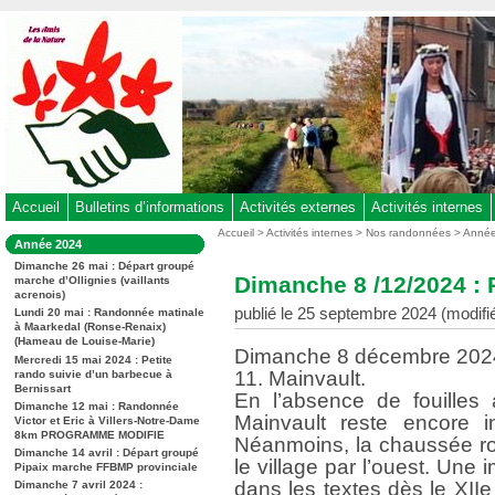
Aller
au
contenu
-
Aller
au
menu
principal
-
Accueil
Bulletins d’informations
Activités externes
Activités internes
Aller
Vous
Accueil
>
Activités internes
>
Nos randonnées
>
Anné
Dans
Année 2024
êtes
à
la
ici
Dimanche 26 mai : Départ groupé
rubrique
la
Dimanche 8 /12/2024 : 
marche d’Ollignies (vaillants
:
:
acrenois)
recherche
publié le 25 septembre 2024 (modifi
Lundi 20 mai : Randonnée matinale
à Maarkedal (Ronse-Renaix)
(Hameau de Louise-Marie)
Dimanche 8 décembre 202
Mercredi 15 mai 2024 : Petite
11. Mainvault.
rando suivie d’un barbecue à
Bernissart
En l’absence de fouilles 
Dimanche 12 mai : Randonnée
Mainvault reste encore i
Victor et Eric à Villers-Notre-Dame
8km PROGRAMME MODIFIE
Néanmoins, la chaussée r
Dimanche 14 avril : Départ groupé
le village par l’ouest. Une 
Pipaix marche FFBMP provinciale
dans les textes dès le XIIe
Dimanche 7 avril 2024 :