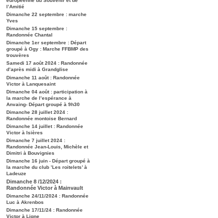
européenne du Souvenir et de
l’Amitié
Dimanche 22 septembre : marche
Yves
Dimanche 15 septembre :
Randonnée Chantal
Dimanche 1er septembre : Départ
groupé à Ogy : Marche FFBMP des
trouvères
Samedi 17 août 2024 : Randonnée
d’après midi à Grandglise
Dimanche 11 août : Randonnée
Victor à Lanquesaint
Dimanche 04 août : participation à
la marche de l’espérance à
Anvaing- Départ groupé à 9h30
Dimanche 28 juillet 2024 :
Randonnée montoise Bernard
Dimanche 14 juillet : Randonnée
Victor à Isières
Dimanche 7 juillet 2024 :
Randonnée Jean-Louis, Michèle et
Dimitri à Bouvignies
Dimanche 16 juin - Départ groupé à
la marche du club ’Les roitelets’ à
Ladeuze
Dimanche 8 /12/2024 :
Randonnée Victor à Mainvault
Dimanche 24/11/2024 : Randonnée
Luc à Akrenbos
Dimanche 17/11/24 : Randonnée
Victor à Ligne