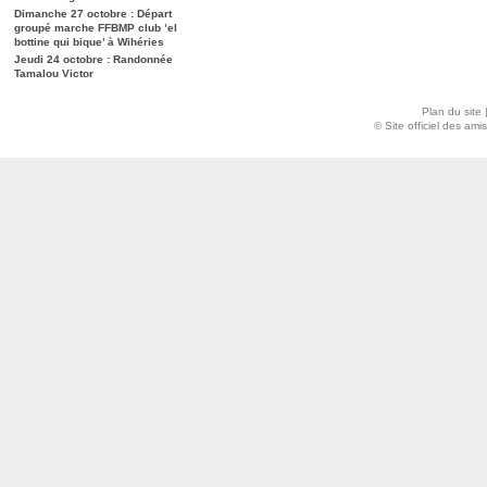
Dimanche 27 octobre : Départ
groupé marche FFBMP club ’el
bottine qui bique’ à Wihéries
Jeudi 24 octobre : Randonnée
Tamalou Victor
Plan du site
© Site officiel des am