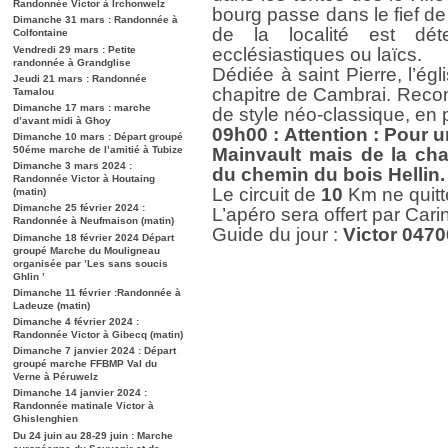
Randonnée Victor à Irchonwelz
bourg passe dans le fief d
Dimanche 31 mars : Randonnée à
de la localité est dé
Colfontaine
Vendredi 29 mars : Petite
ecclésiastiques ou laïcs.
randonnée à Grandglise
Dédiée à saint Pierre, l’é
Jeudi 21 mars : Randonnée
chapitre de Cambrai. Reconst
Tamalou
Dimanche 17 mars : marche
de style néo-classique, en p
d’avant midi à Ghoy
09h00 : Attention : Pour u
Dimanche 10 mars : Départ groupé
50éme marche de l’amitié à Tubize
Mainvault mais de la cha
Dimanche 3 mars 2024 :
du chemin du bois Hellin.
Randonnée Victor à Houtaing
Le circuit de
10
Km ne quitt
(matin)
Dimanche 25 février 2024 :
L’apéro sera offert par Cari
Randonnée à Neufmaison (matin)
Guide du jour :
Victor 0470
Dimanche 18 février 2024 Départ
groupé Marche du Mouligneau
organisée par ’Les sans soucis
Ghlin ’
Dimanche 11 février :Randonnée à
Ladeuze (matin)
Dimanche 4 février 2024 :
Randonnée Victor à Gibecq (matin)
Dimanche 7 janvier 2024 : Départ
groupé marche FFBMP Val du
Verne à Péruwelz
Dimanche 14 janvier 2024 :
Randonnée matinale Victor à
Ghislenghien
Du 24 juin au 28-29 juin : Marche