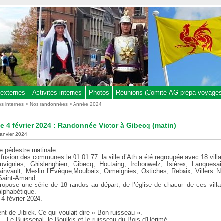
 externes
Activités internes
Photos
Réunions (Comité-AG-prépa voyages,
tés internes
>
Nos randonnées
>
Année 2024
 4 février 2024 : Randonnée Victor à Gibecq (matin)
 janvier 2024
 pédestre matinale.
 fusion des communes le 01.01.77. la ville d’Ath a été regroupée avec 18 vill
uvignies, Ghislenghien, Gibecq, Houtaing, Irchonwelz, Isières, Lanquesai
ainvault, Meslin l’Evêque,Moulbaix, Ormeignies, Ostiches, Rebaix, Villers 
 Saint-Amand.
ropose une série de 18 randos au départ, de l’église de chacun de ces villa
alphabétique.
4 février 2024.
nt de Jibiek. Ce qui voulait dire « Bon ruisseau ».
3 – Le Buissenal, le Boulkis et le ruisseau du Bois d’Hérimé.