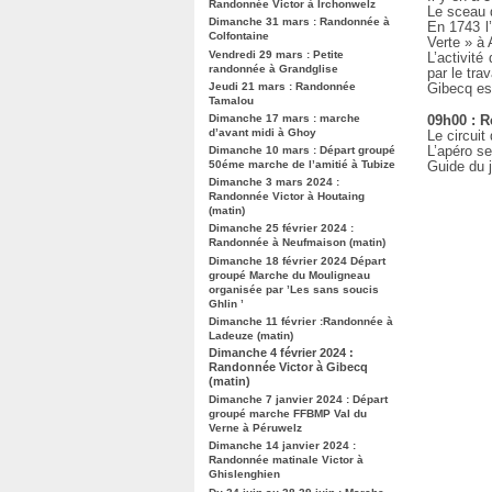
Randonnée Victor à Irchonwelz
Le sceau d
Dimanche 31 mars : Randonnée à
En 1743 l
Colfontaine
Verte » à 
Vendredi 29 mars : Petite
L’activité
randonnée à Grandglise
par le trav
Jeudi 21 mars : Randonnée
Gibecq est
Tamalou
Dimanche 17 mars : marche
09h00 : R
d’avant midi à Ghoy
Le circuit
L’apéro se
Dimanche 10 mars : Départ groupé
50éme marche de l’amitié à Tubize
Guide du 
Dimanche 3 mars 2024 :
Randonnée Victor à Houtaing
(matin)
Dimanche 25 février 2024 :
Randonnée à Neufmaison (matin)
Dimanche 18 février 2024 Départ
groupé Marche du Mouligneau
organisée par ’Les sans soucis
Ghlin ’
Dimanche 11 février :Randonnée à
Ladeuze (matin)
Dimanche 4 février 2024 :
Randonnée Victor à Gibecq
(matin)
Dimanche 7 janvier 2024 : Départ
groupé marche FFBMP Val du
Verne à Péruwelz
Dimanche 14 janvier 2024 :
Randonnée matinale Victor à
Ghislenghien