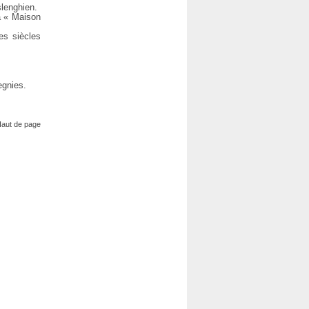
slenghien.
a « Maison
des siècles
egnies.
aut de page