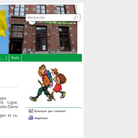
Recherche
sur
le
site
...)
Avis
ages.
nt, Ligne,
Notre-Dame
Envoyer par courriel
ges et ce,
Imprimer