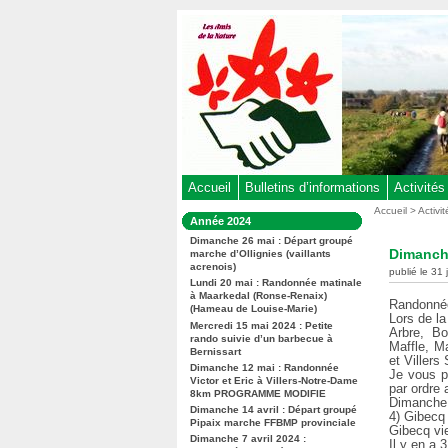
Aller
au
contenu
-
Aller
au
menu
principal
-
Accueil
Bulletins d’informations
Activités
Aller
Vous
Accueil
>
Activi
Dans
Année 2024
êtes
à
la
ici
Dimanche 26 mai : Départ groupé
rubrique
la
Dimanche
marche d’Ollignies (vaillants
:
:
acrenois)
recherche
publié le 31
Lundi 20 mai : Randonnée matinale
à Maarkedal (Ronse-Renaix)
Randonnée
(Hameau de Louise-Marie)
Lors de la
Mercredi 15 mai 2024 : Petite
Arbre, Bo
rando suivie d’un barbecue à
Maffle, M
Bernissart
et Villers
Dimanche 12 mai : Randonnée
Je vous p
Victor et Eric à Villers-Notre-Dame
par ordre 
8km PROGRAMME MODIFIE
Dimanche 
Dimanche 14 avril : Départ groupé
4) Gibecq
Pipaix marche FFBMP provinciale
Gibecq vie
Dimanche 7 avril 2024 :
Il y en a 