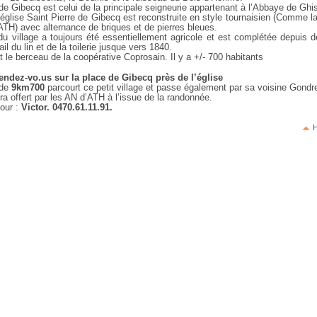
e Gibecq est celui de la principale seigneurie appartenant à l’Abbaye de Ghi
’église Saint Pierre de Gibecq est reconstruite en style tournaisien (Comme l
ATH) avec alternance de briques et de pierres bleues.
 du village a toujours été essentiellement agricole et est complétée depuis 
ail du lin et de la toilerie jusque vers 1840.
 le berceau de la coopérative Coprosain. Il y a +/- 700 habitants
endez-vo.us sur la place de Gibecq près de l’église
 de
9km700
parcourt ce petit village et passe également par sa voisine Gondr
ra offert par les AN d’ATH à l’issue de la randonnée.
jour :
Victor. 0470.61.11.91.
H