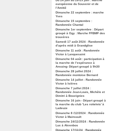
Du 24 juin au 28-29 juin : Marche
européenne du Souvenir et de
l’Amitié
Dimanche 22 septembre : marche
Yves
Dimanche 15 septembre :
Randonnée Chantal
Dimanche 1er septembre : Départ
groupé à Ogy : Marche FFBMP des
trouvères
Samedi 17 août 2024 : Randonnée
d’après midi à Grandglise
Dimanche 11 août : Randonnée
Victor à Lanquesaint
Dimanche 04 août : participation à
la marche de l’espérance à
Anvaing- Départ groupé à 9h30
Dimanche 28 juillet 2024 :
Randonnée montoise Bernard
Dimanche 14 juillet : Randonnée
Victor à Isières
Dimanche 7 juillet 2024 :
Randonnée Jean-Louis, Michèle et
Dimitri à Bouvignies
Dimanche 16 juin - Départ groupé à
la marche du club ’Les roitelets’ à
Ladeuze
Dimanche 8 /12/2024 : Randonnée
Victor à Mainvault
Dimanche 24/11/2024 : Randonnée
Luc à Akrenbos
Dimanche 17/11/24 : Randonnée