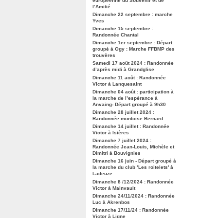
européenne du Souvenir et de
l’Amitié
Dimanche 22 septembre : marche
Yves
Dimanche 15 septembre :
Randonnée Chantal
Dimanche 1er septembre : Départ
groupé à Ogy : Marche FFBMP des
trouvères
Samedi 17 août 2024 : Randonnée
d’après midi à Grandglise
Dimanche 11 août : Randonnée
Victor à Lanquesaint
Dimanche 04 août : participation à
la marche de l’espérance à
Anvaing- Départ groupé à 9h30
Dimanche 28 juillet 2024 :
Randonnée montoise Bernard
Dimanche 14 juillet : Randonnée
Victor à Isières
Dimanche 7 juillet 2024 :
Randonnée Jean-Louis, Michèle et
Dimitri à Bouvignies
Dimanche 16 juin - Départ groupé à
la marche du club ’Les roitelets’ à
Ladeuze
Dimanche 8 /12/2024 : Randonnée
Victor à Mainvault
Dimanche 24/11/2024 : Randonnée
Luc à Akrenbos
Dimanche 17/11/24 : Randonnée
Victor à Ligne