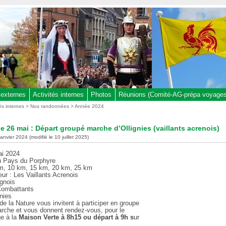
 externes
Activités internes
Photos
Réunions (Comité-AG-prépa voyages,
tés internes
>
Nos randonnées
>
Année 2024
 26 mai : Départ groupé marche d’Ollignies (vaillants acrenois)
janvier 2024 (modifié le 10 juillet 2025)
i 2024
 Pays du Porphyre
m, 10 km, 15 km, 20 km, 25 km
ur : Les Vaillants Acrenois
ignois
Combattants
nies
e la Nature vous invitent à participer en groupe
arche et vous donnent rendez-vous, pour le
ge à la
Maison Verte à 8h15 ou départ à 9h s
ur