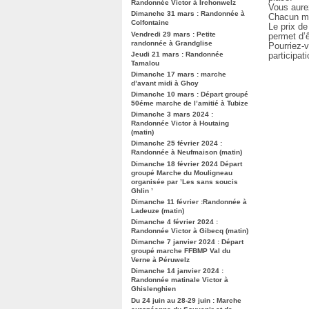
Randonnée Victor à Irchonwelz
Vous aure
Dimanche 31 mars : Randonnée à
Chacun ma
Colfontaine
Le prix de
Vendredi 29 mars : Petite
permet d’ê
randonnée à Grandglise
Pourriez-v
Jeudi 21 mars : Randonnée
participat
Tamalou
Dimanche 17 mars : marche
d’avant midi à Ghoy
Dimanche 10 mars : Départ groupé
50éme marche de l’amitié à Tubize
Dimanche 3 mars 2024 :
Randonnée Victor à Houtaing
(matin)
Dimanche 25 février 2024 :
Randonnée à Neufmaison (matin)
Dimanche 18 février 2024 Départ
groupé Marche du Mouligneau
organisée par ’Les sans soucis
Ghlin ’
Dimanche 11 février :Randonnée à
Ladeuze (matin)
Dimanche 4 février 2024 :
Randonnée Victor à Gibecq (matin)
Dimanche 7 janvier 2024 : Départ
groupé marche FFBMP Val du
Verne à Péruwelz
Dimanche 14 janvier 2024 :
Randonnée matinale Victor à
Ghislenghien
Du 24 juin au 28-29 juin : Marche