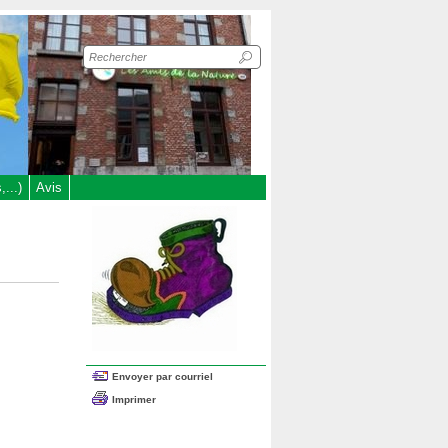
Recherche
sur
le
site
...)
Avis
Envoyer par courriel
Imprimer