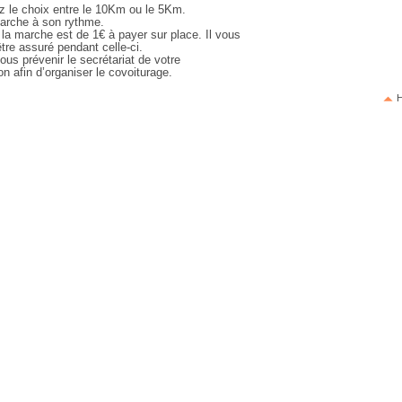
z le choix entre le 10Km ou le 5Km.
rche à son rythme.
 la marche est de 1€ à payer sur place. Il vous
tre assuré pendant celle-ci.
ous prévenir le secrétariat de votre
ion afin d’organiser le covoiturage.
H