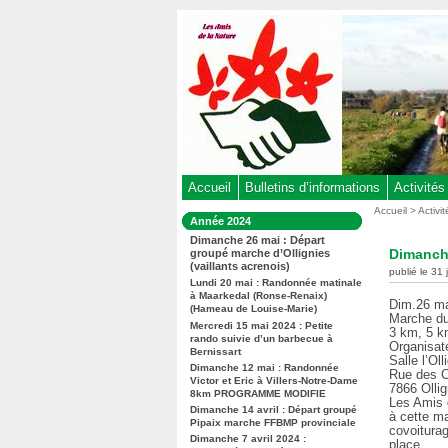
Aller
au
contenu
-
Aller
au
menu
principal
-
Accueil
Bulletins d’informations
Activités
Aller
Vous
Accueil
>
Activi
Dans
Année 2024
êtes
à
la
Dimanche 26 mai : Départ
ici
rubrique
la
Dimanche
groupé marche d’Ollignies
:
:
(vaillants acrenois)
recherche
publié le 31 
Lundi 20 mai : Randonnée matinale
à Maarkedal (Ronse-Renaix)
Dim.26 ma
(Hameau de Louise-Marie)
Marche du
Mercredi 15 mai 2024 : Petite
3 km, 5 k
rando suivie d’un barbecue à
Organisate
Bernissart
Salle l’Oll
Dimanche 12 mai : Randonnée
Rue des 
Victor et Eric à Villers-Notre-Dame
7866 Ollig
8km PROGRAMME MODIFIE
Les Amis d
Dimanche 14 avril : Départ groupé
à cette m
Pipaix marche FFBMP provinciale
covoitura
Dimanche 7 avril 2024 :
place.