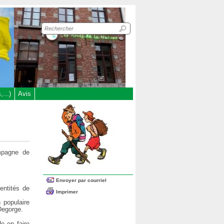
Recherche
sur
le
site
...)
Avis
mpagne de
Envoyer par courriel
entités de
Imprimer
n populaire
 Degorge.
e en faire