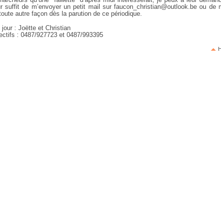
eur suffit de m’envoyer un petit mail sur faucon_christian@outlook.be ou de m
toute autre façon dès la parution de ce périodique.
jour : Joëtte et Christian
ctifs : 0487/927723 et 0487/993395
H