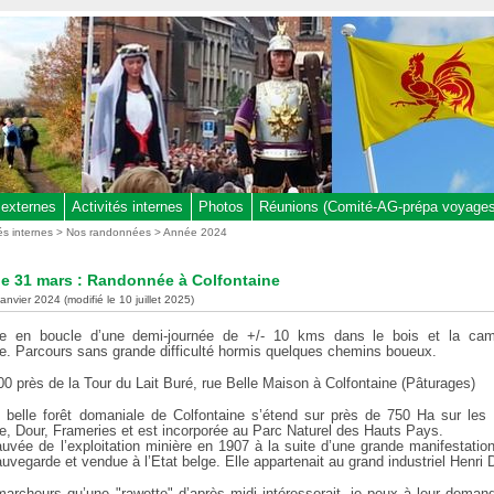
 externes
Activités internes
Photos
Réunions (Comité-AG-prépa voyages,
tés internes
>
Nos randonnées
>
Année 2024
e 31 mars : Randonnée à Colfontaine
janvier 2024 (modifié le 10 juillet 2025)
e en boucle d’une demi-journée de +/- 10 kms dans le bois et la ca
ne. Parcours sans grande difficulté hormis quelques chemins boueux.
0 près de la Tour du Lait Buré, rue Belle Maison à Colfontaine (Pâturages)
s belle forêt domaniale de Colfontaine s’étend sur près de 750 Ha sur les 
ne, Dour, Frameries et est incorporée au Parc Naturel des Hauts Pays.
auvée de l’exploitation minière en 1907 à la suite d’une grande manifestatio
uvegarde et vendue à l’Etat belge. Elle appartenait au grand industriel Henri
marcheurs qu’une "rawette" d’après midi intéresserait, je peux à leur demand