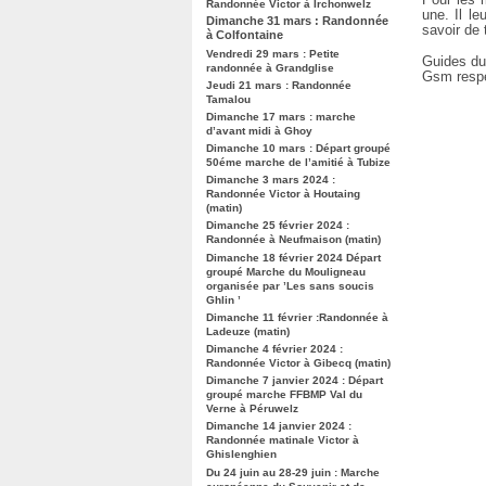
Randonnée Victor à Irchonwelz
une. Il l
Dimanche 31 mars : Randonnée
savoir de 
à Colfontaine
Vendredi 29 mars : Petite
Guides du 
randonnée à Grandglise
Gsm respe
Jeudi 21 mars : Randonnée
Tamalou
Dimanche 17 mars : marche
d’avant midi à Ghoy
Dimanche 10 mars : Départ groupé
50éme marche de l’amitié à Tubize
Dimanche 3 mars 2024 :
Randonnée Victor à Houtaing
(matin)
Dimanche 25 février 2024 :
Randonnée à Neufmaison (matin)
Dimanche 18 février 2024 Départ
groupé Marche du Mouligneau
organisée par ’Les sans soucis
Ghlin ’
Dimanche 11 février :Randonnée à
Ladeuze (matin)
Dimanche 4 février 2024 :
Randonnée Victor à Gibecq (matin)
Dimanche 7 janvier 2024 : Départ
groupé marche FFBMP Val du
Verne à Péruwelz
Dimanche 14 janvier 2024 :
Randonnée matinale Victor à
Ghislenghien
Du 24 juin au 28-29 juin : Marche