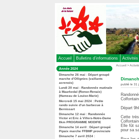
Aller
au
contenu
-
Aller
au
menu
principal
-
Accueil
Bulletins d’informations
Activités
Aller
Vous
Accueil
>
Activi
Dans
Année 2024
êtes
à
la
ici
Dimanche 26 mai : Départ groupé
rubrique
la
Dimanch
marche d’Ollignies (vaillants
:
:
acrenois)
recherche
publié le 31 
Lundi 20 mai : Randonnée matinale
à Maarkedal (Ronse-Renaix)
Randonné
(Hameau de Louise-Marie)
Colfontai
Mercredi 15 mai 2024 : Petite
rando suivie d’un barbecue à
Départ 9h0
Bernissart
Dimanche 12 mai : Randonnée
Cette trè
Victor et Eric à Villers-Notre-Dame
Colfontai
8km PROGRAMME MODIFIE
Elle fût s
Dimanche 14 avril : Départ groupé
pour sa sa
Pipaix marche FFBMP provinciale
Dimanche 7 avril 2024 :
Pour les 