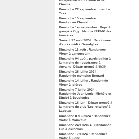
européenne du Souvenir et de
l’Amitié
Dimanche 22 septembre : marche
Yves
Dimanche 15 septembre :
Randonnée Chantal
Dimanche 1er septembre : Départ
groupé à Ogy : Marche FFBMP des
trouvères
Samedi 17 août 2024 : Randonnée
d’après midi à Grandglise
Dimanche 11 août : Randonnée
Victor à Lanquesaint
Dimanche 04 août : participation à
la marche de l’espérance à
Anvaing- Départ groupé à 9h30
Dimanche 28 juillet 2024 :
Randonnée montoise Bernard
Dimanche 14 juillet : Randonnée
Victor à Isières
Dimanche 7 juillet 2024 :
Randonnée Jean-Louis, Michèle et
Dimitri à Bouvignies
Dimanche 16 juin - Départ groupé à
la marche du club ’Les roitelets’ à
Ladeuze
Dimanche 8 /12/2024 : Randonnée
Victor à Mainvault
Dimanche 24/11/2024 : Randonnée
Luc à Akrenbos
Dimanche 17/11/24 : Randonnée
Victor à Ligne