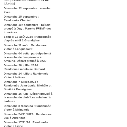
l’Amitié
Dimanche 22 septembre : marche
Yves
Dimanche 15 septembre :
Randonnée Chantal
Dimanche 1er septembre : Départ
groupé à Ogy : Marche FFBMP des
trouvères
Samedi 17 août 2024 : Randonnée
d’après midi à Grandglise
Dimanche 11 août : Randonnée
Victor à Lanquesaint
Dimanche 04 août : participation à
la marche de l’espérance à
Anvaing- Départ groupé à 9h30
Dimanche 28 juillet 2024 :
Randonnée montoise Bernard
Dimanche 14 juillet : Randonnée
Victor à Isières
Dimanche 7 juillet 2024 :
Randonnée Jean-Louis, Michèle et
Dimitri à Bouvignies
Dimanche 16 juin - Départ groupé à
la marche du club ’Les roitelets’ à
Ladeuze
Dimanche 8 /12/2024 : Randonnée
Victor à Mainvault
Dimanche 24/11/2024 : Randonnée
Luc à Akrenbos
Dimanche 17/11/24 : Randonnée
Victor à Ligne