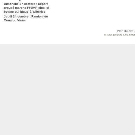
Dimanche 27 octobre : Départ
groupé marche FFBMP club ’el
bottine qui bique’ à Wihéries
Jeudi 24 octobre : Randonnée
Tamalou Victor
Plan du site
© Site officiel des am