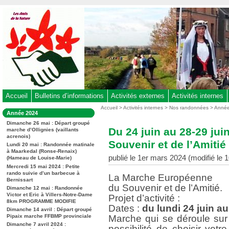
Aller
au
contenu
-
Aller
au
menu
principal
-
Accueil
Bulletins d’informations
Activités externes
Activités internes
Aller
Vous
Accueil
>
Activités internes
>
Nos randonnées
>
Anné
Dans
Année 2024
êtes
à
la
ici
Dimanche 26 mai : Départ groupé
rubrique
la
Du 24 juin au 28-29 ju
marche d’Ollignies (vaillants
:
:
acrenois)
recherche
Souvenir et de l’Amitié
Lundi 20 mai : Randonnée matinale
à Maarkedal (Ronse-Renaix)
publié le 1er mars 2024 (modifié le 10
(Hameau de Louise-Marie)
Mercredi 15 mai 2024 : Petite
rando suivie d’un barbecue à
La Marche Européenne
Bernissart
du Souvenir et de l’Amitié.
Dimanche 12 mai : Randonnée
Victor et Eric à Villers-Notre-Dame
Projet d’activité :
8km PROGRAMME MODIFIE
Dates :
du lundi 24 juin a
Dimanche 14 avril : Départ groupé
Pipaix marche FFBMP provinciale
Marche qui se déroule sur 4
Dimanche 7 avril 2024 :
possibilité de choisir vot