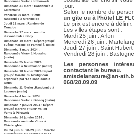
Randonnée Victor à Irchonwelz
jour.
Dimanche 31 mars : Randonnée à
Colfontaine
Selon le nombre de perso
Vendredi 29 mars : Petite
un gîte ou à l’hôtel LE 
randonnée à Grandglise
Le prix est encore à définir.
Jeudi 21 mars : Randonnée
Tamalou
Les villes étapes sont :
Dimanche 17 mars : marche
Mardi 25 juin : Arlon
d’avant midi à Ghoy
Mercredi 26 juin : Martelan
Dimanche 10 mars : Départ groupé
50éme marche de l’amitié à Tubize
Jeudi 27 juin : Saint Hubert
Dimanche 3 mars 2024 :
Vendredi 28 juin : Bastogn
Randonnée Victor à Houtaing
(matin)
Dimanche 25 février 2024 :
Les personnes intéres
Randonnée à Neufmaison (matin)
contactant le bureau.
Dimanche 18 février 2024 Départ
amisdelanature@an-ath.
groupé Marche du Mouligneau
organisée par ’Les sans soucis
068/28.09.09
Ghlin ’
Dimanche 11 février :Randonnée à
Ladeuze (matin)
Dimanche 4 février 2024 :
Randonnée Victor à Gibecq (matin)
Dimanche 7 janvier 2024 : Départ
groupé marche FFBMP Val du
Verne à Péruwelz
Dimanche 14 janvier 2024 :
Randonnée matinale Victor à
Ghislenghien
Du 24 juin au 28-29 juin : Marche
européenne du Souvenir et de