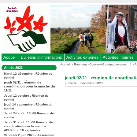
Aller
au
contenu
-
Aller
au
menu
principal
-
Accueil
Bulletins d’informations
Activités externes
Activités internes
Aller
Vous
Accueil
>
Réunions (Comité-AG-prépa voyages,...)
>
A
Dans
Année 2023
êtes
à
la
ici
Mardi 12 décembre : Réunion de
rubrique
la
jeudi 02/11 : réunion de coordinat
comité
:
:
recherche
jeudi 02/11 : réunion de
publié le 3 novembre 2023
coordination pour la marche du
11/11
Jeudi 12 octobre : Réunion de
comité
jeudi 14 septembre ; Réunion du
comité
Jeudi 24 août : 19h00 Réunion de
comité
Jeudi 31 août :19h00 Réunion de
coordination pour la marche
ADEPS du 10 septembre
Vendredi 2 juin 2023 / Assemblée