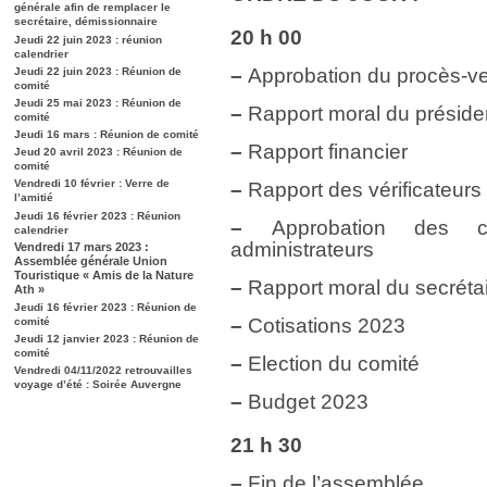
générale afin de remplacer le
secrétaire, démissionnaire
20 h 00
Jeudi 22 juin 2023 : réunion
calendrier
–
Approbation du procès-ve
Jeudi 22 juin 2023 : Réunion de
comité
Jeudi 25 mai 2023 : Réunion de
–
Rapport moral du préside
comité
Jeudi 16 mars : Réunion de comité
–
Rapport financier
Jeud 20 avril 2023 : Réunion de
comité
Vendredi 10 février : Verre de
–
Rapport des vérificateur
l’amitié
Jeudi 16 février 2023 : Réunion
–
Approbation des c
calendrier
administrateurs
Vendredi 17 mars 2023 :
Assemblée générale Union
Touristique « Amis de la Nature
–
Rapport moral du secréta
Ath »
Jeudi 16 février 2023 : Réunion de
–
Cotisations 2023
comité
Jeudi 12 janvier 2023 : Réunion de
comité
–
Election du comité
Vendredi 04/11/2022 retrouvailles
voyage d’été : Soirée Auvergne
–
Budget 2023
21 h 30
–
Fin de l’assemblée