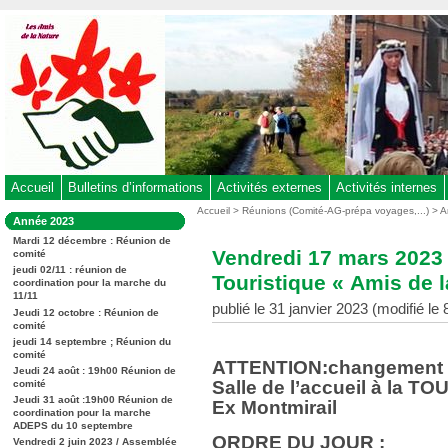
Aller
au
contenu
-
Aller
au
menu
principal
-
Accueil
Bulletins d’informations
Activités externes
Activités internes
Aller
Vous
Accueil
>
Réunions (Comité-AG-prépa voyages,...)
>
A
Dans
Année 2023
êtes
à
la
ici
Mardi 12 décembre : Réunion de
rubrique
la
Vendredi 17 mars 2023
comité
:
:
recherche
jeudi 02/11 : réunion de
Touristique « Amis de l
coordination pour la marche du
11/11
publié le 31 janvier 2023 (modifié le
Jeudi 12 octobre : Réunion de
comité
jeudi 14 septembre ; Réunion du
comité
ATTENTION:changement d
Jeudi 24 août : 19h00 Réunion de
Salle de l’accueil à la 
comité
Jeudi 31 août :19h00 Réunion de
Ex Montmirail
coordination pour la marche
ADEPS du 10 septembre
ORDRE DU JOUR :
Vendredi 2 juin 2023 / Assemblée