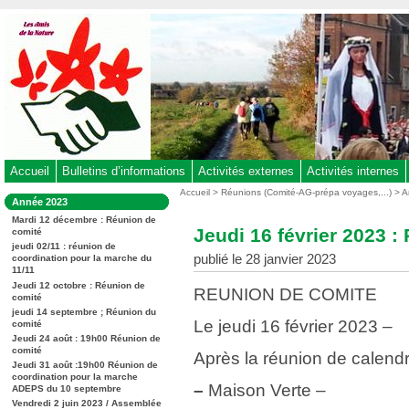
Aller
au
contenu
-
Aller
au
menu
principal
-
Accueil
Bulletins d’informations
Activités externes
Activités internes
Aller
Vous
Accueil
>
Réunions (Comité-AG-prépa voyages,...)
>
A
Dans
Année 2023
êtes
à
la
ici
Mardi 12 décembre : Réunion de
rubrique
la
Jeudi 16 février 2023 
comité
:
:
recherche
jeudi 02/11 : réunion de
publié le 28 janvier 2023
coordination pour la marche du
11/11
Jeudi 12 octobre : Réunion de
REUNION DE COMITE
comité
jeudi 14 septembre ; Réunion du
Le jeudi 16 février 2023 –
comité
Jeudi 24 août : 19h00 Réunion de
comité
Après la réunion de calendr
Jeudi 31 août :19h00 Réunion de
coordination pour la marche
–
Maison Verte –
ADEPS du 10 septembre
Vendredi 2 juin 2023 / Assemblée