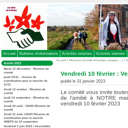
Aller
au
contenu
-
Aller
au
menu
principal
-
Accueil
Bulletins d’informations
Activités externes
Activités internes
Aller
Vous
Accueil
>
Réunions (Comité-AG-prépa voyages,...)
>
A
Dans
Année 2023
êtes
à
la
ici
Mardi 12 décembre : Réunion de
rubrique
la
Vendredi 10 février : Ve
comité
:
:
recherche
jeudi 02/11 : réunion de
publié le 31 janvier 2023
coordination pour la marche du
11/11
Jeudi 12 octobre : Réunion de
Le comité vous invite toutes
comité
de l’amitié à NOTRE mai
jeudi 14 septembre ; Réunion du
comité
vendredi 10 février 2023
Jeudi 24 août : 19h00 Réunion de
comité
Jeudi 31 août :19h00 Réunion de
coordination pour la marche
ADEPS du 10 septembre
Vendredi 2 juin 2023 / Assemblée