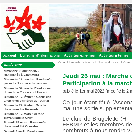
Aller
au
contenu
-
Aller
au
menu
principal
-
Accueil
Bulletins d’informations
Activités externes
Activités internes
Aller
Vous
Accueil
>
Activités internes
>
Nos randonnées
>
Anné
Dans
Année 2022
êtes
à
la
ici
dimanche 9 janvier 2022
rubrique
la
Jeudi 26 mai : Marche d
Randonnée à Grammont
:
:
recherche
Dimanche 16 janvier : Randonnée
Participation à la marc
pédestre Tournai – Froyennes
Dimanche 30 janvier Randonnée
publié le 1er mai 2022 (modifié le 2
du matin à Condé sur l’Escaut
Dimanche 13 février : Autour des
anciennes carrières de Tournai
Ce jour étant férié (Asce
Dimanche 20 février : Marche
mai une sortie supplémentai
d’avant-midi à Péruwelz
Dimanche 13 mars : Marche
Le club de Brugelette (HT 
d’avant-midi à Ghoy
Samedi 19 mars : Randonnée
FFBMP et les membres de c
d’avant-midi à Onnezies
nombreux à nous rendre vis
Samedi 2 avril : Randonnée