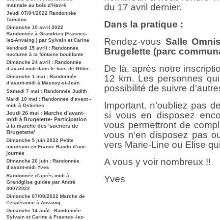
du 17 avril dernier.
matinale au bois d’Havré
Jeudi 07/04/2022 Randonnée
Tamalou
Dans la pratique :
Dimanche 10 avril 2022
Randonnée à Grandrieu (Frasnes-
Rendez-vous
Salle Omnis
lez-Anvaing ) par Sylvain et Carine
Vendredi 15 avril : Randonnée
Brugelette (parc commun
nocturne à la fontaine bouillante
Dimanche 24 avril : Randonnée
De là, après notre inscript
d’avant-midi dans le bois de Ghlin
12 km. Les personnes qui 
Dimanche 1 mai : Randonnée
d’avant-midi à Masnuy-st-Jean
possibilité de suivre d’autre
Samedi 7 mai : Randonnée Judith
Mardi 10 mai : Randonnée d’avant -
Important, n’oubliez pas 
midi à Ostiches
Jeudi 26 mai : Marche d’avant-
si vous en disposez encor
midi à Brugelette- Participation
vous permettront de complét
à la marche des ’sucriers de
Brugetette’
vous n’en disposez pas ou
Dimanche 5 juin 2022 Petite
vers Marie-Line ou Elise qu
incursion en France Rando d’une
journée
A vous y voir nombreux !!
Dimanche 26 juin : Randonnée
d’avant-midi Yves
Randonnée d’après-midi à
Yves
Grandglise guidée par André
30072022
Dimanche 07/08/2022 Marche de
l’espérance à Anvaing
Dimanche 14 août : Randonnée
Sylvain et Carine à Frasnes -lez-