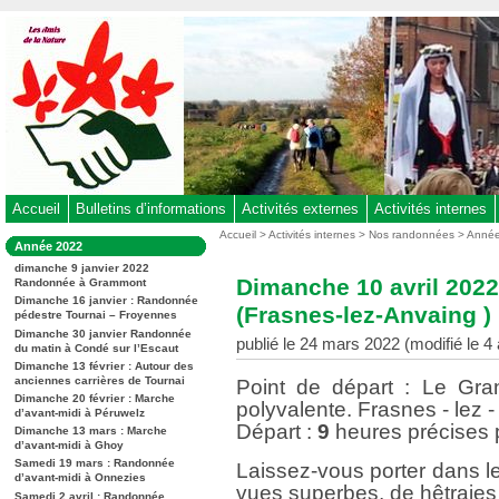
Aller
au
contenu
-
Aller
au
menu
principal
-
Accueil
Bulletins d’informations
Activités externes
Activités internes
Aller
Vous
Accueil
>
Activités internes
>
Nos randonnées
>
Anné
Dans
Année 2022
êtes
à
la
ici
dimanche 9 janvier 2022
rubrique
la
Dimanche 10 avril 202
Randonnée à Grammont
:
:
recherche
Dimanche 16 janvier : Randonnée
(Frasnes-lez-Anvaing ) 
pédestre Tournai – Froyennes
Dimanche 30 janvier Randonnée
publié le 24 mars 2022 (modifié le 4 
du matin à Condé sur l’Escaut
Dimanche 13 février : Autour des
anciennes carrières de Tournai
Point de départ : Le Gra
Dimanche 20 février : Marche
polyvalente. Frasnes - lez 
d’avant-midi à Péruwelz
Départ :
9
heures précises 
Dimanche 13 mars : Marche
d’avant-midi à Ghoy
Samedi 19 mars : Randonnée
Laissez-vous porter dans l
d’avant-midi à Onnezies
vues superbes, de hêtraies
Samedi 2 avril : Randonnée