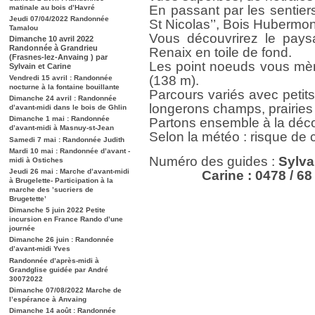
En passant par les sentiers t
matinale au bois d’Havré
Jeudi 07/04/2022 Randonnée
St Nicolas’’, Bois Hubermon
Tamalou
Vous découvrirez le pays
Dimanche 10 avril 2022
Randonnée à Grandrieu
Renaix en toile de fond.
(Frasnes-lez-Anvaing ) par
Les point noeuds vous mène
Sylvain et Carine
(138 m).
Vendredi 15 avril : Randonnée
nocturne à la fontaine bouillante
Parcours variés avec petits
Dimanche 24 avril : Randonnée
longerons champs, prairies 
d’avant-midi dans le bois de Ghlin
Dimanche 1 mai : Randonnée
Partons ensemble à la déco
d’avant-midi à Masnuy-st-Jean
Selon la météo : risque de
Samedi 7 mai : Randonnée Judith
Mardi 10 mai : Randonnée d’avant -
Numéro des guides :
Sylva
midi à Ostiches
Jeudi 26 mai : Marche d’avant-midi
Carine : 0478 / 68 
à Brugelette- Participation à la
marche des ’sucriers de
Brugetette’
Dimanche 5 juin 2022 Petite
incursion en France Rando d’une
journée
Dimanche 26 juin : Randonnée
d’avant-midi Yves
Randonnée d’après-midi à
Grandglise guidée par André
30072022
Dimanche 07/08/2022 Marche de
l’espérance à Anvaing
Dimanche 14 août : Randonnée