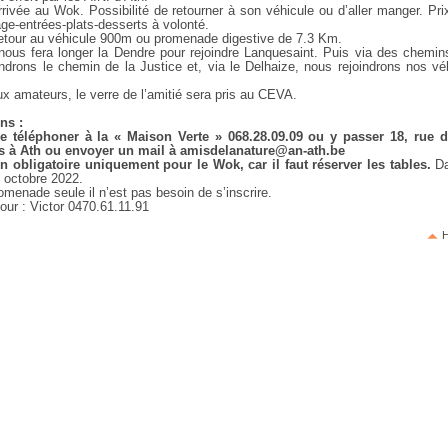
rrivée au Wok. Possibilité de retourner à son véhicule ou d’aller manger. Pri
ge-entrées-plats-desserts à volonté.
etour au véhicule 900m ou promenade digestive de 7.3 Km.
nous fera longer la Dendre pour rejoindre Lanquesaint. Puis via des chemins
indrons le chemin de la Justice et, via le Delhaize, nous rejoindrons nos vé
x amateurs, le verre de l’amitié sera pris au CEVA.
ns :
 de téléphoner à la « Maison Verte » 068.28.09.09 ou y passer 18, rue 
 à Ath ou envoyer un mail à amisdelanature@an-ath.be
on obligatoire uniquement pour le Wok, car il faut réserver les tables.
Da
0 octobre 2022.
omenade seule il n’est pas besoin de s’inscrire.
our : Victor 0470.61.11.91
H