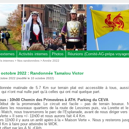
 externes
Activités internes
Photos
Réunions (Comité-AG-prépa voyages,
tés internes
>
Nos randonnées
>
Année 2022
 octobre 2022 : Randonnée Tamalou Victor
octobre 2022 (modifié le 10 octobre 2022)
donnée matinale de 5.7 Km sur terrain plat est accessible à tous, auss
qui n’ont mal nulle part qu’à celles qui ont mal quelque part.
ous : 10h00 Chemin des Primevères à ATH. Parking du CEVA
ébut de la promenade. Le circuit est facile – pas de terrain boueux. 
 dans les nouveaux quartiers de la route de Lessines puis, via Lorette et le 
du Match, nous traverserons le parc de l’Esplanade, avant de nous diriger vers 
erte » Il sera +/- 11h00 et nous aurons fait 4.4 Km.
rs 11h00 il y aura un arrêt apéro à la « Maison Verte ». Nous y resterons jus
.3 Km à faire pour atteindre le WOK.
t offert par les A.N. d’Ath.