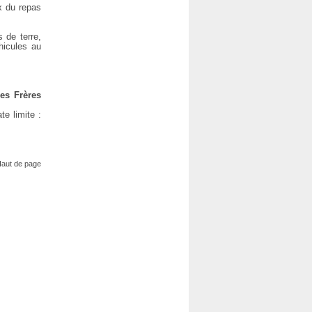
x du repas
 de terre,
hicules au
des Frères
te limite :
aut de page