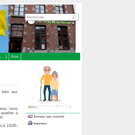
Recherche
sur
le
site
...)
Avis
i bien aux
Nous irons
quartier à
Envoyer par courriel
la
Imprimer
qu’à 11h45.