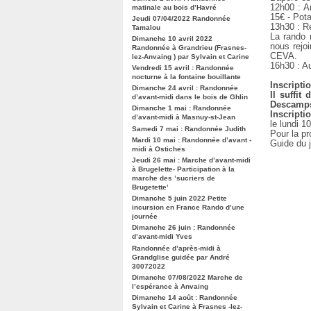
12h00 : A
matinale au bois d’Havré
15€ - Pota
Jeudi 07/04/2022 Randonnée
13h30 : R
Tamalou
La rando 
Dimanche 10 avril 2022
nous rejo
Randonnée à Grandrieu (Frasnes-
CEVA.
lez-Anvaing ) par Sylvain et Carine
16h30 : Au
Vendredi 15 avril : Randonnée
nocturne à la fontaine bouillante
Inscriptio
Dimanche 24 avril : Randonnée
Il suffit
d’avant-midi dans le bois de Ghlin
Descamps
Dimanche 1 mai : Randonnée
Inscripti
d’avant-midi à Masnuy-st-Jean
le lundi 1
Samedi 7 mai : Randonnée Judith
Pour la pr
Mardi 10 mai : Randonnée d’avant -
Guide du j
midi à Ostiches
Jeudi 26 mai : Marche d’avant-midi
à Brugelette- Participation à la
marche des ’sucriers de
Brugetette’
Dimanche 5 juin 2022 Petite
incursion en France Rando d’une
journée
Dimanche 26 juin : Randonnée
d’avant-midi Yves
Randonnée d’après-midi à
Grandglise guidée par André
30072022
Dimanche 07/08/2022 Marche de
l’espérance à Anvaing
Dimanche 14 août : Randonnée
Sylvain et Carine à Frasnes -lez-