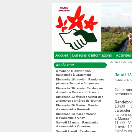
Aller
au
contenu
-
Aller
au
menu
principal
-
Accueil
Bulletins d’informations
Activités
Aller
Vous
Accueil
>
Activi
Dans
Année 2022
êtes
à
la
ici
dimanche 9 janvier 2022
rubrique
la
Jeudi 13
Randonnée à Grammont
:
:
recherche
Dimanche 16 janvier : Randonnée
publié le 6 
pédestre Tournai – Froyennes
Dimanche 30 janvier Randonnée
Cette ran
du matin à Condé sur l’Escaut
personnes 
Dimanche 13 février : Autour des
anciennes carrières de Tournai
Rendez-v
Dimanche 20 février : Marche
10h00 : D
d’avant-midi à Péruwelz
caracoler
Dimanche 13 mars : Marche
l’arrière 
d’avant-midi à Ghoy
« Maison V
11h00 : Ve
Samedi 19 mars : Randonnée
d’avant-midi à Onnezies
Il reste 1
L’apéro es
Samedi 2 avril : Randonnée