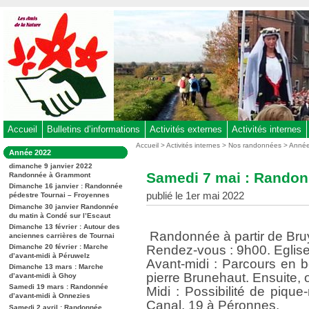
Aller
au
contenu
-
Aller
au
menu
principal
-
Accueil
Bulletins d’informations
Activités externes
Activités internes
Aller
Vous
Accueil
>
Activités internes
>
Nos randonnées
>
Anné
Dans
Année 2022
êtes
à
la
ici
dimanche 9 janvier 2022
rubrique
la
Samedi 7 mai : Randon
Randonnée à Grammont
:
:
recherche
Dimanche 16 janvier : Randonnée
publié le 1er mai 2022
pédestre Tournai – Froyennes
Dimanche 30 janvier Randonnée
du matin à Condé sur l’Escaut
Dimanche 13 février : Autour des
​ Randonnée à partir de Bru
anciennes carrières de Tournai
Dimanche 20 février : Marche
Rendez-vous : 9h00. Eglise
d’avant-midi à Péruwelz
Avant-midi : Parcours en b
Dimanche 13 mars : Marche
pierre Brunehaut. Ensuite, 
d’avant-midi à Ghoy
Samedi 19 mars : Randonnée
Midi : Possibilité de piqu
d’avant-midi à Onnezies
Canal, 19 à Péronnes.
Samedi 2 avril : Randonnée