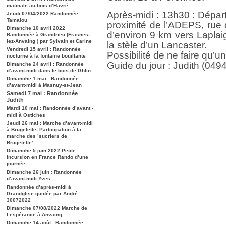
matinale au bois d’Havré
Après-midi : 13h30 : Dépa
Jeudi 07/04/2022 Randonnée
Tamalou
proximité de l’ADEPS, rue
Dimanche 10 avril 2022
d’environ 9 km vers Laplaig
Randonnée à Grandrieu (Frasnes-
lez-Anvaing ) par Sylvain et Carine
la stèle d’un Lancaster.
Vendredi 15 avril : Randonnée
Possibilité de ne faire qu’u
nocturne à la fontaine bouillante
Guide du jour : Judith (049
Dimanche 24 avril : Randonnée
d’avant-midi dans le bois de Ghlin
Dimanche 1 mai : Randonnée
d’avant-midi à Masnuy-st-Jean
Samedi 7 mai : Randonnée
Judith
Mardi 10 mai : Randonnée d’avant -
midi à Ostiches
Jeudi 26 mai : Marche d’avant-midi
à Brugelette- Participation à la
marche des ’sucriers de
Brugetette’
Dimanche 5 juin 2022 Petite
incursion en France Rando d’une
journée
Dimanche 26 juin : Randonnée
d’avant-midi Yves
Randonnée d’après-midi à
Grandglise guidée par André
30072022
Dimanche 07/08/2022 Marche de
l’espérance à Anvaing
Dimanche 14 août : Randonnée