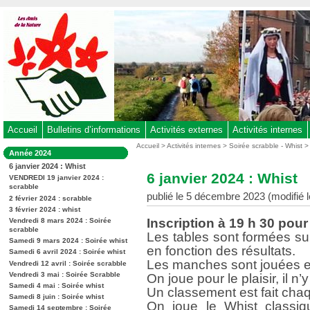
Aller
au
contenu
-
Aller
au
menu
principal
-
Accueil
Bulletins d’informations
Activités externes
Activités internes
Aller
Vous
Accueil
>
Activités internes
>
Soirée scrabble - Whist
Dans
Année 2024
êtes
à
la
6 janvier 2024 : Whist
ici
rubrique
la
6 janvier 2024 : Whist
:
VENDREDI 19 janvier 2024 :
:
recherche
scrabble
publié le 5 décembre 2023 (modifié 
2 février 2024 : scrabble
3 février 2024 : whist
Inscription à 19 h 30 pour 
Vendredi 8 mars 2024 : Soirée
scrabble
Les tables sont formées s
Samedi 9 mars 2024 : Soirée whist
en fonction des résultats.
Samedi 6 avril 2024 : Soirée whist
Les manches sont jouées en
Vendredi 12 avril : Soirée scrabble
Vendredi 3 mai : Soirée Scrabble
On joue pour le plaisir, il n’
Samedi 4 mai : Soirée whist
Un classement est fait chaq
Samedi 8 juin : Soirée whist
On joue le Whist classiqu
Samedi 14 septembre : Soirée