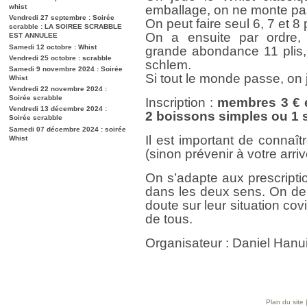
whist
emballage, on ne monte pas
Vendredi 27 septembre : Soirée
On peut faire seul 6, 7 et 8 p
scrabble : LA SOIREE SCRABBLE
On a ensuite par ordre,
EST ANNULEE
Samedi 12 octobre : Whist
grande abondance 11 plis, 
Vendredi 25 octobre : scrabble
schlem.
Samedi 9 novembre 2024 : Soirée
Si tout le monde passe, on
Whist
Vendredi 22 novembre 2024 :
Soirée scrabble
Inscription :
membres 3 € e
Vendredi 13 décembre 2024 :
2 boissons simples ou 1 s
Soirée scrabble
Samedi 07 décembre 2024 : soirée
Il est important de connaît
Whist
(sinon prévenir à votre arriv
On s’adapte aux prescripti
dans les deux sens. On de
doute sur leur situation cov
de tous.
Organisateur : Daniel Han
Plan du site