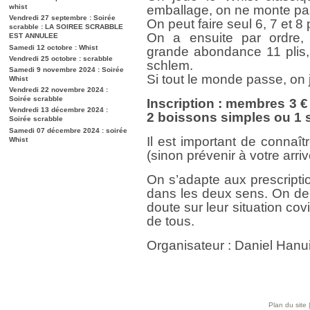
whist
emballage, on ne monte pas
Vendredi 27 septembre : Soirée
On peut faire seul 6, 7 et 8 p
scrabble : LA SOIREE SCRABBLE
On a ensuite par ordre,
EST ANNULEE
Samedi 12 octobre : Whist
grande abondance 11 plis, 
Vendredi 25 octobre : scrabble
schlem.
Samedi 9 novembre 2024 : Soirée
Si tout le monde passe, on
Whist
Vendredi 22 novembre 2024 :
Soirée scrabble
Inscription : membres 3 €
Vendredi 13 décembre 2024 :
2 boissons simples ou 1 s
Soirée scrabble
Samedi 07 décembre 2024 : soirée
Il est important de connaît
Whist
(sinon prévenir à votre arriv
On s’adapte aux prescripti
dans les deux sens. On de
doute sur leur situation cov
de tous.
Organisateur : Daniel Han
Plan du site