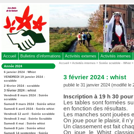
Aller
au
contenu
-
Aller
au
menu
principal
-
Accueil
Bulletins d’informations
Activités externes
Activités internes
Aller
Vous
Accueil
>
Activités internes
>
Soirée scrabble - Whist
Dans
Année 2024
êtes
à
la
ici
6 janvier 2024 : Whist
rubrique
la
3 février 2024 : whist
:
VENDREDI 19 janvier 2024 :
:
recherche
scrabble
publié le 31 janvier 2024 (modifié le
2 février 2024 : scrabble
3 février 2024 : whist
Inscription à 19 h 30 pour 
Vendredi 8 mars 2024 : Soirée
scrabble
Les tables sont formées s
Samedi 9 mars 2024 : Soirée whist
en fonction des résultats.
Samedi 6 avril 2024 : Soirée whist
Les manches sont jouées en
Vendredi 12 avril : Soirée scrabble
Vendredi 3 mai : Soirée Scrabble
On joue pour le plaisir, il n’
Samedi 4 mai : Soirée whist
Un classement est fait chaq
Samedi 8 juin : Soirée whist
On joue le Whist classiqu
Samedi 14 septembre : Soirée