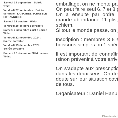
Samedi 14 septembre : Soirée
emballage, on ne monte pas
whist
On peut faire seul 6, 7 et 8 p
Vendredi 27 septembre : Soirée
On a ensuite par ordre,
scrabble : LA SOIREE SCRABBLE
EST ANNULEE
grande abondance 11 plis, 
Samedi 12 octobre : Whist
schlem.
Vendredi 25 octobre : scrabble
Si tout le monde passe, on
Samedi 9 novembre 2024 : Soirée
Whist
Vendredi 22 novembre 2024 :
Inscription : membres 3 €
Soirée scrabble
boissons simples ou 1 spéc
Vendredi 13 décembre 2024 :
Soirée scrabble
Il est important de connaît
Samedi 07 décembre 2024 : soirée
Whist
(sinon prévenir à votre arriv
On s’adapte aux prescripti
dans les deux sens. On de
doute sur leur situation cov
de tous.
Organisateur : Daniel Han
Plan du site