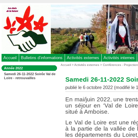
Aller
au
contenu
-
Aller
au
menu
principal
-
Accueil
Bulletins d’informations
Activités externes
Activités internes
Aller
Vous
Accueil
>
Activités externes
>
Conférences - Projectio
Dans
Année 2022
êtes
à
la
Samedi 26-11-2022 Soirée Val de
ici
rubrique
la
Samedi 26-11-2022 Soiré
Loire - retrouvailles
:
:
recherche
publié le 6 octobre 2022 (modifié le
En mai/juin 2022, une tren
un séjour en ‘Val de Loir
situé à Amboise.
Le Val de Loire est une ré
à la partie de la vallée de
les départements du Loiret,