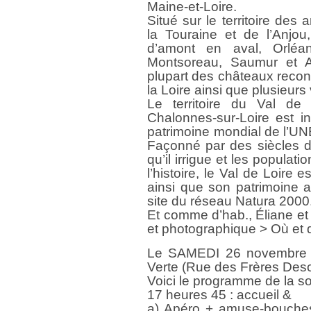
Maine-et-Loire.
Situé sur le territoire des
la Touraine et de l’Anjou
d’amont en aval, Orléan
Montsoreau, Saumur et A
plupart des châteaux recon
la Loire ainsi que plusieurs
Le territoire du Val de L
Chalonnes-sur-Loire est in
patrimoine mondial de l’U
Façonné par des siècles d’i
qu’il irrigue et les populati
l’histoire, le Val de Loire 
ainsi que son patrimoine ar
site du réseau Natura 2000
Et comme d’hab., Éliane et
et photographique > Où et
Le SAMEDI 26 novembre 
Verte (Rue des Frères Des
Voici le programme de la so
17 heures 45 : accueil &
a) Apéro + amuse-bouches –