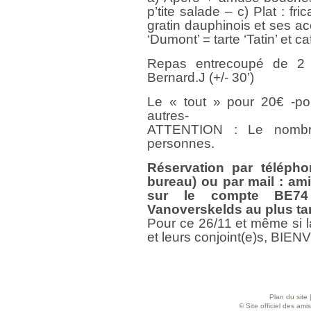
p’tite salade – c) Plat : f
gratin dauphinois et ses 
‘Dumont’ = tarte ‘Tatin’ et c
Repas entrecoupé de 2 r
Bernard.J (+/- 30’)
Le « tout » pour 20€ -pou
autres-
ATTENTION : Le nombre
personnes.
Réservation par téléph
bureau) ou par mail : am
sur le compte BE74
Vanoverskelds au plus ta
Pour ce 26/11 et même si la
et leurs conjoint(e)s, BIE
Plan du site
© Site officiel des am