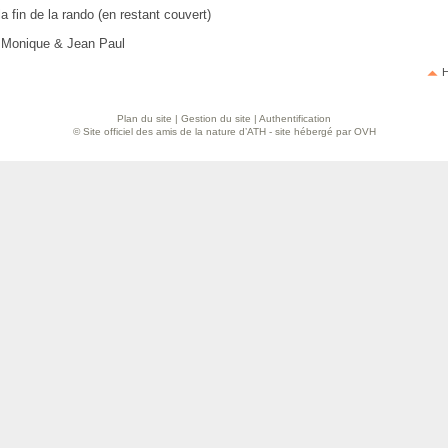
la fin de la rando (en restant couvert)
 Monique & Jean Paul
H
Plan du site
|
Gestion du site
|
Authentification
© Site officiel des amis de la nature d’ATH - site hébergé par OVH