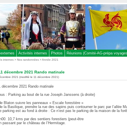
 externes
Activités internes
Photos
Réunions (Comité-AG-prépa voyages,
tés internes
>
Nos randonnées
>
Année 2021
11 décembre 2021 Rando matinale
décembre 2021 (modifié le 11 décembre 2021)
 décembre 2021 Rando matinale
us : Parking au bout de la rue Joseph Janssens (à droite)
e Blaton suivre les panneaux « Escale forestière »
 la Basilique, prendre la rue des sapins puis contourner le parc par l’allée M
le parking est au fond à droite : Ce n’est pas le parking de la maison de la forê
h00. 10,7 kms par des sentiers forestiers (peut-être
n passant par le château de l’Hermitage.