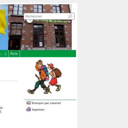
Recherche
sur
le
site
...)
Avis
Envoyer par courriel
ax
Imprimer
t.