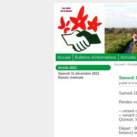
Aller
au
contenu
-
Aller
au
menu
principal
-
Accueil
Bulletins d’informations
Activités
Aller
Vous
Accueil
>
Activi
Dans
Année 2021
êtes
à
la
Samedi 11 décembre 2021
ici
rubrique
la
Samedi 
Rando matinale
:
:
recherche
publié le 9 
Samedi 11
Rendez-vo
–
venant d
–
venant de
Quintart, 
Départ : 9
boueux) e