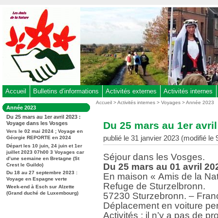
Aller
au
contenu
-
Aller
au
menu
principal
-
Accueil
Bulletins d’informations
Activités externes
Activités internes
Aller
Vous
Accueil
>
Activités internes
>
Voyages
>
Année 2023
Dans
Année 2023
êtes
à
la
Du 25 mars au 1er avril 2023 :
ici
rubrique
la
Du 25 mars au 1er avri
Voyage dans les Vosges
:
:
recherche
Vers le 02 mai 2024 ; Voyage en
publié le 31 janvier 2023 (modifié le
Géorgie REPORTE en 2024
Départ les 10 juin, 24 juin et 1er
juillet 2023 07h00 3 Voyages car
Séjour dans les Vosges.
d’une semaine en Bretagne (St
Du 25 mars au 01 avril 20
Crest le Guildo)
Du 18 au 27 septembre 2023 :
En maison « Amis de la Na
Voyage en Espagne verte
Refuge de Sturzelbronn.
Week-end à Esch sur Alzette
(Grand duché de Luxembourg)
57230 Sturzebronn. – Fran
Déplacement en voiture per
Activités : il n’y a pas de 