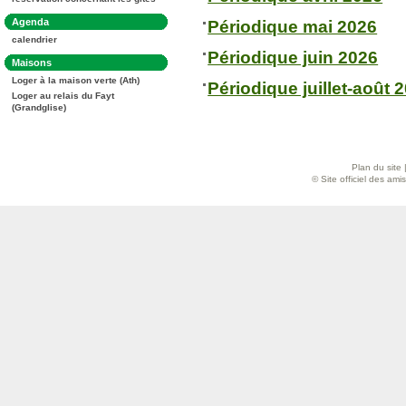
:
Dans
Agenda
Périodique mai 2026
la
calendrier
rubrique
:
Périodique juin 2026
Dans
Maisons
la
Loger à la maison verte (Ath)
rubrique
Périodique juillet-août 
:
Loger au relais du Fayt
(Grandglise)
Plan du site
© Site officiel des am