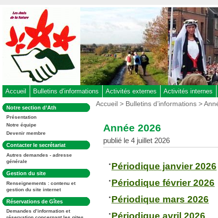
Aller
au
contenu
-
Aller
au
menu
principal
-
Accueil
Bulletins d’informations
Activités externes
Activités internes
Aller
Vous
Accueil
>
Bulletins d’informations
> Ann
Dans
Notre section d’Ath
êtes
à
la
ici
Présentation
rubrique
la
:
Année 2026
Notre équipe
:
recherche
Devenir membre
publié le 4 juillet 2026
Dans
Contacter le secrétariat
la
Autres demandes - adresse
rubrique
générale
:
Périodique janvier 2026
Dans
Gestion du site
la
Périodique février 2026
Renseignements : contenu et
rubrique
gestion du site internet
:
Périodique mars 2026
Dans
Réservations de Gîtes
la
Demandes d’information et
rubrique
Périodique avril 2026
réservation concernant les gites