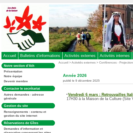
Aller
au
contenu
-
Aller
au
menu
principal
-
Accueil
Bulletins d’informations
Activités externes
Activités internes
Aller
Vous
Accueil
>
Activités externes
>
Conférences - Projectio
Dans
Notre section d’Ath
êtes
à
la
ici
Présentation
rubrique
la
Année 2026
:
Notre équipe
:
recherche
publié le 9 décembre 2025
Devenir membre
Dans
Contacter le secrétariat
la
Vendredi 6 mars : Retrouvailles Ital
Autres demandes - adresse
rubrique
17H30 à la Maison de la Culture (Site
générale
:
Dans
Gestion du site
la
Renseignements : contenu et
rubrique
gestion du site internet
:
Dans
Réservations de Gîtes
la
Demandes d’information et
rubrique
réservation concernant les gites