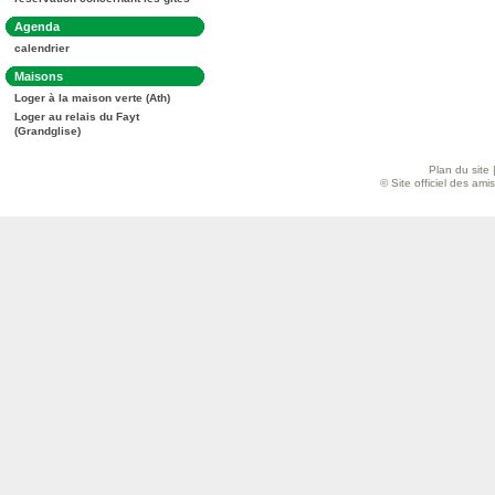
:
Dans
Agenda
la
calendrier
rubrique
:
Dans
Maisons
la
Loger à la maison verte (Ath)
rubrique
:
Loger au relais du Fayt
(Grandglise)
Plan du site
© Site officiel des am