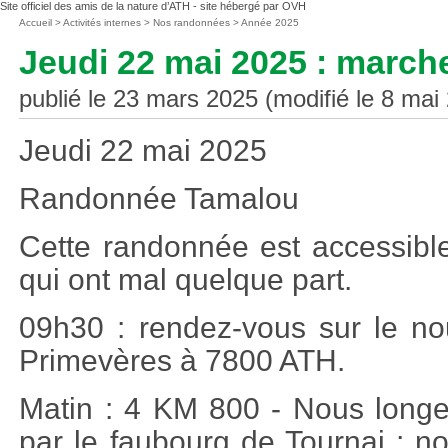
Site officiel des amis de la nature d’ATH - site hébergé par OVH
Vous
Accueil
>
Activités internes
>
Nos randonnées
>
Année 2025
êtes
Jeudi 22 mai 2025 : march
ici
:
publié le 23 mars 2025 (modifié le 8 mai
Jeudi 22 mai 2025
Randonnée Tamalou
Cette randonnée est accessible
qui ont mal quelque part.
09h30 : rendez-vous sur le 
Primevères à 7800 ATH.
Matin : 4 KM 800 - Nous longe
par le faubourg de Tournai ; n