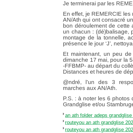
Je terminerai par les RE
En effet, je REMERCIE le
AN/Ath qui ont consacré un 
bon déroulement de cette ac
un chacun : (dé)balisage, p
montage de la tonnelle, ac
présence le jour ‘J’, nettoy
Et maintenant, un peu de ‘
dimanche 17 mai, pour la 5
-FFBMP- au départ du collè
Distances et heures de dép
@ndré, l’un des 3 respo
marches aux AN/Ath.
P.S. : à noter les 6 photos
Grandglise et/ou Stambrug
an ath folder adeps grandglise
routeyou an ath grandglise 20
routeyou an ath grandglise 2