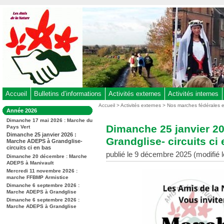
Aller
au
contenu
-
Aller
au
menu
principal
-
Accueil
Bulletins d’informations
Activités externes
Activités internes
Aller
Vous
Accueil
>
Activités externes
>
Nos marches fédérales 
Dans
Année 2026
êtes
à
la
ici
Dimanche 17 mai 2026 : Marche du
rubrique
la
Dimanche 25 janvier 2
Pays Vert
:
:
recherche
Dimanche 25 janvier 2026 :
Grandglise- circuits ci
Marche ADEPS à Grandglise-
circuits ci en bas
publié le 9 décembre 2025 (modifié 
Dimanche 20 décembre : Marche
ADEPS à Manivault
Mercredi 11 novembre 2026 :
marche FFBMP Armistice
Dimanche 6 septembre 2026 :
Marche ADEPS à Grandglise
Dimanche 6 septembre 2026 :
Marche ADEPS à Grandglise