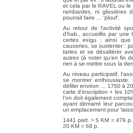
et cela par le RAVEL ou le 
rambardes, ni glissières d
pourrait faire … ‘plouf’.
Au retour de l’activité sp
d’hab., accueillis par une 
certes exigu ; ainsi que
causeries, se sustenter : p
tartes et se désaltérer a
autres (à noter qu’en fin d
rien à se mettre sous la den
Au niveau participatif, l’a
se montrer enthousiaste.
défiler environ … 1750 à 20
carte d’inscription + les 10%
l’on doit également compt
ayant démarré leur parcour
un emplacement pour ‘laisse
1441 part. > 5 KM = 476 p
20 KM = 69 p.