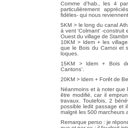
Comme d’hab., les 4 par
particulièrement appréc
fidèles- qui nous reviennen
5KM > le long du canal Ath
à vent ‘Colmant’ -construit e
Ouest du village de Stambrug
10KM > Idem + les village
que le Bois du Carnoi et 
loques.
15KM > Idem + Bois de 
Cantons’.
20KM > Idem + Forêt de Bel
Néanmoins et à noter que le 
être modifié, car il empru
travaux. Toutefois, 2 bén
possible ledit passage et i
malgré les 500 marcheurs ay
Remarque perso : je répondr
que et par ex : il faudrait 