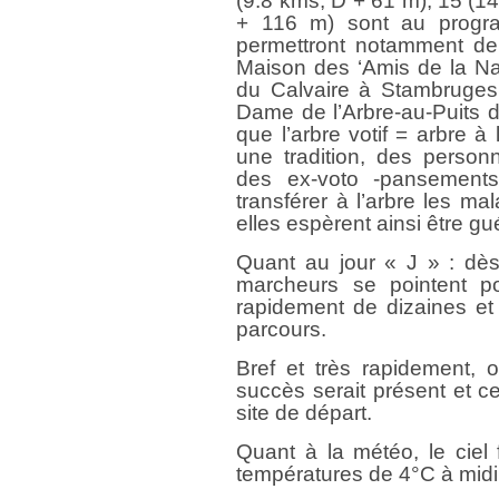
(9.8 kms, D + 61 m), 15 (1
+ 116 m) sont au progra
permettront notamment de d
Maison des ‘Amis de la Natu
du Calvaire à Stambruges,
Dame de l’Arbre-au-Puits d
que l’arbre votif = arbre 
une tradition, des person
des ex-voto -pansements,
transférer à l’arbre les ma
elles espèrent ainsi être gué
Quant au jour « J » : dès
marcheurs se pointent pou
rapidement de dizaines et 
parcours.
Bref et très rapidement, 
succès serait présent et cel
site de départ.
Quant à la météo, le ciel 
températures de 4°C à midi