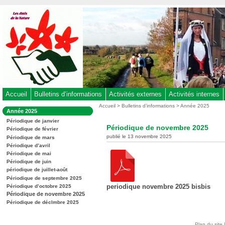
Aller
au
contenu
-
Aller
au
menu
principal
-
Accueil
Bulletins d’informations
Activités externes
Activités internes
Aller
Vous
Accueil
>
Bulletins d’informations
>
Année 2025
Dans
Année 2025
êtes
à
la
ici
Périodique de janvier
rubrique
la
Périodique de novembre 2025
:
Périodique de février
:
recherche
publié le 13 novembre 2025
Périodique de mars
Périodique d’avril
Périodique de mai
Périodique de juin
périodique de juillet-août
Périodique de septembre 2025
periodique novembre 2025 bisbis
Périodique d’octobre 2025
Périodique de novembre 2025
Périodique de déclmbre 2025
Plan du site