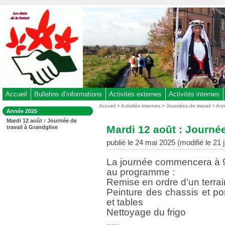
Aller
au
contenu
-
Aller
au
menu
principal
-
Accueil
Bulletins d’informations
Activités externes
Activités internes
Aller
Vous
Accueil
>
Activités internes
>
Journées de travail
>
Ann
Dans
Année 2025
êtes
à
la
Mardi 12 août : Journée de
ici
rubrique
la
Mardi 12 août : Journée
travail à Grandglise
:
:
recherche
publié le 24 mai 2025 (modifié le 21 j
La journée commencera à 
au programme :
Remise en ordre d’un terra
Peinture des chassis et po
et tables
Nettoyage du frigo
.....