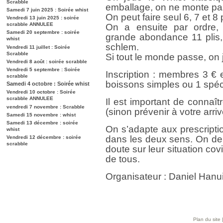
Scrabble
emballage, on ne monte pas
Samedi 7 juin 2025 : Soirée whist
On peut faire seul 6, 7 et 8 p
Vendredi 13 juin 2025 : soirée
scrabble ANNULEE
On a ensuite par ordre,
Samedi 20 septembre : soirée
grande abondance 11 plis, 
whist
schlem.
Vendredi 11 juillet : Soirée
Scrabble
Si tout le monde passe, on
Vendredi 8 août : soirée scrabble
Vendredi 5 septembre : Soirée
Inscription : membres 3 €
scrabble
boissons simples ou 1 spéc
Samedi 4 octobre : Soirée whist
Vendredi 10 octobre : Soirée
scrabble ANNULEE
Il est important de connaît
vendredi 7 novembre : Scrabble
(sinon prévenir à votre arriv
Samedi 15 novembre : whist
Samedi 13 décembre : soirée
On s’adapte aux prescripti
whist
dans les deux sens. On de
Vendredi 12 décembre : soirée
scrabble
doute sur leur situation cov
de tous.
Organisateur : Daniel Han
Plan du site