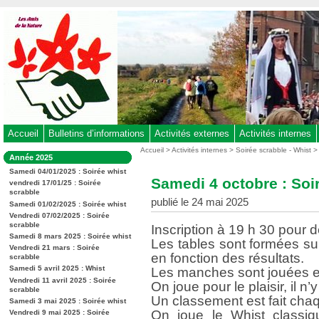
Aller
au
contenu
-
Aller
au
menu
principal
-
Accueil
Bulletins d’informations
Activités externes
Activités internes
Aller
Vous
Accueil
>
Activités internes
>
Soirée scrabble - Whist
Dans
Année 2025
êtes
à
la
ici
Samedi 04/01/2025 : Soirée whist
rubrique
la
Samedi 4 octobre : Soi
:
vendredi 17/01/25 : Soirée
:
recherche
scrabble
publié le 24 mai 2025
Samedi 01/02/2025 : Soirée whist
Vendredi 07/02/2025 : Soirée
scrabble
Inscription à 19 h 30 pour d
Samedi 8 mars 2025 : Soirée whist
Les tables sont formées s
Vendredi 21 mars : Soirée
en fonction des résultats.
scrabble
Samedi 5 avril 2025 : Whist
Les manches sont jouées en
Vendredi 11 avril 2025 : Soirée
On joue pour le plaisir, il n’
scrabble
Un classement est fait chaq
Samedi 3 mai 2025 : Soirée whist
On joue le Whist classiqu
Vendredi 9 mai 2025 : Soirée