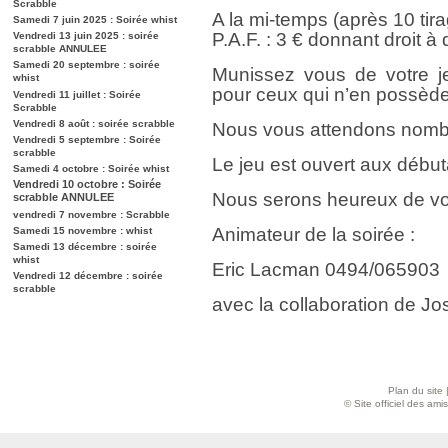
Scrabble
A la mi-temps (après 10 tir
Samedi 7 juin 2025 : Soirée whist
P.A.F. : 3 € donnant droit à
Vendredi 13 juin 2025 : soirée
scrabble ANNULEE
Samedi 20 septembre : soirée
Munissez vous de votre je
whist
pour ceux qui n’en possède
Vendredi 11 juillet : Soirée
Scrabble
Vendredi 8 août : soirée scrabble
Nous vous attendons nombr
Vendredi 5 septembre : Soirée
scrabble
Le jeu est ouvert aux débu
Samedi 4 octobre : Soirée whist
Vendredi 10 octobre : Soirée
Nous serons heureux de vo
scrabble ANNULEE
vendredi 7 novembre : Scrabble
Animateur de la soirée :
Samedi 15 novembre : whist
Samedi 13 décembre : soirée
whist
Eric Lacman 0494/065903
Vendredi 12 décembre : soirée
scrabble
avec la collaboration de Jos
Plan du site
© Site officiel des am