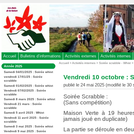
Aller
au
contenu
-
Aller
au
menu
principal
-
Accueil
Bulletins d’informations
Activités externes
Activités internes
Aller
Vous
Accueil
>
Activités internes
>
Soirée scrabble - Whist
Dans
Année 2025
êtes
à
la
ici
Samedi 04/01/2025 : Soirée whist
rubrique
la
Vendredi 10 octobre :
:
vendredi 17/01/25 : Soirée
:
recherche
scrabble
publié le 24 mai 2025 (modifié le 3
Samedi 01/02/2025 : Soirée whist
Vendredi 07/02/2025 : Soirée
scrabble
Soirée Scrabble :
Samedi 8 mars 2025 : Soirée whist
(Sans compétition)
Vendredi 21 mars : Soirée
scrabble
Maison Verte à 19 heures
Samedi 5 avril 2025 : Whist
jamais joué en duplicate)
Vendredi 11 avril 2025 : Soirée
scrabble
Samedi 3 mai 2025 : Soirée whist
La partie se déroule en de
Vendredi 9 mai 2025 : Soirée